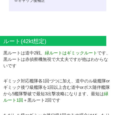
※キャップ後補正
ルート(42kt想定)
黒ルートは道中2戦、
緑ルートはギミックルート
です、
黒ルートは赤偵察機無視で大丈夫ですが他はわからな
いです
ギミック対応艦隊各1回づつに加え、道中のル級艦隊or
ギミック後ワ級艦隊を1回以上含む道中orボス随伴艦隊
から5艦隊撃破で最短3出撃攻略になります、最短は
緑
ルート1回
＋黒ルート2回です