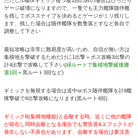
ただしル級orギミック後ワ級1回のみの場合はぴったり
ゲージ破壊になりますので、一隻でも主力艦隊随伴艦
を残してボススナイプを決めるとゲージがミリ残りし
ます、残した場合は随伴艦隊を数隻落とすなど各自で
調整して下さい
最短攻略は非常に難易度が高いため、自信が無い方は
集積地を撃破するためだけに1出撃＋ボス攻略3出撃の
計4出撃で攻略して下さい(
緑ルートで集積地撃破後撤
退1回
＋黒ルート3回など)
ギミックを無視する場合は道中orボス随伴艦隊を計8艦
隊撃破で4出撃攻略になります(黒ルート4回)
ギミックB(集積地棲姫)と会敵する時、近くに他の艦隊
が存在し同時会敵となる場合でも警告音&エフェクトが
発生しない不具合があります、会敵する場合は要注意