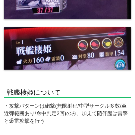
戦艦棲姫について
・攻撃パターンは砲撃(無限射程/中型サークル多数/至
近弾範囲あり/命中判定2回)のみ、加えて随伴艦は雷撃
と爆雷攻撃を行う