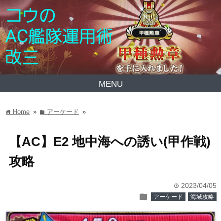
MENU
Home
»
アーケード
»
home
folder
【AC】E2 地中海への誘い(甲作戦)
攻略
2023/04/05
time
folder
アーケード
海域攻略