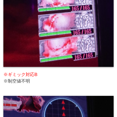
※ギミック対応B
※制空値不明