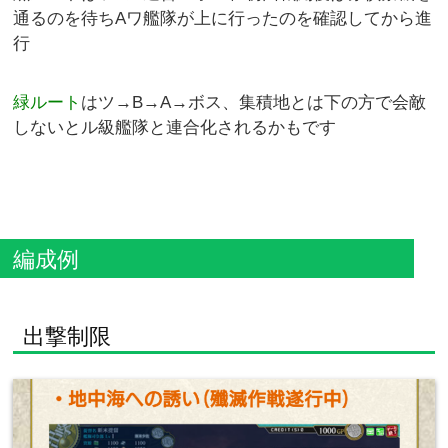
通るのを待ちAワ艦隊が上に行ったのを確認してから進
行
緑ルート
はツ→B→A→ボス、集積地とは下の方で会敵
しないとル級艦隊と連合化されるかもです
編成例
出撃制限