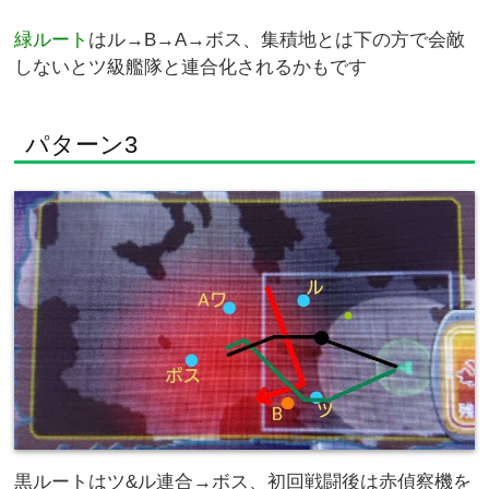
緑ルート
はル→B→A→ボス、集積地とは下の方で会敵
しないとツ級艦隊と連合化されるかもです
パターン3
黒ルートはツ&ル連合→ボス、初回戦闘後は赤偵察機を