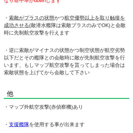
なり命中率がdownします
・
索敵がプラスの状態
かつ
航空優勢以上を取り触接を
成功させる
(敵潜水艦隊は索敵プラスのみでOK)と会敵
時に先制航空攻撃を行えます
・逆に索敵がマイナスの状態かつ制空状態が航空劣勢
以下だとその艦隊との会敵時に敵が先制航空攻撃を行
います、もしマップ航空攻撃を貰ってしまった場合は
索敵状態を上げてから会敵して下さい
他
・マップ外航空攻撃(赤偵察機)あり
・
支援艦隊
を使用する事が出来ます