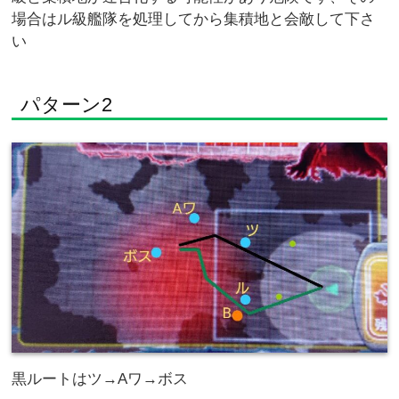
場合はル級艦隊を処理してから集積地と会敵して下さ
い
パターン2
黒ルートはツ→Aワ→ボス