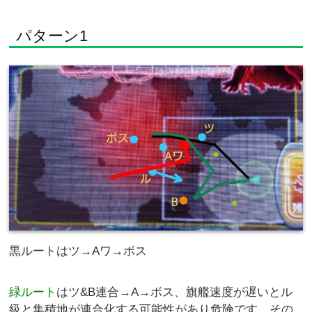
パターン1
黒ルートはツ→Aワ→ボス
緑ルート
はツ&B連合→A→ボス、旗艦速度が遅いとル
級と集積地が連合化する可能性があり危険です、その