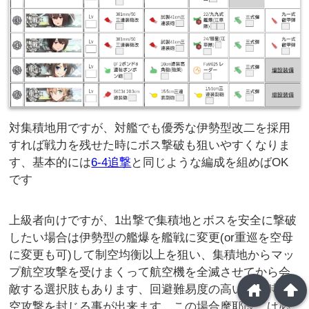
対集積地用ですが、対艦でも優秀な伊勢型改二を採用
すれば戦力を残せた時にボス撃破も狙いやすくなりま
す、基本的には
6-4追撃
と同じような編成を組めばOK
です
上級者向けですが、1出撃で集積地とボスを安全に撃破
したい場合は伊勢型の艦爆を艦戦に変更(or重巡を空母
に変更も可)して制空均衡以上を狙い、集積地からマッ
プ航空攻撃を受けまくって航空機を全滅させてから会
home
arrowup
敵する選択肢もあります、回避難易度の高い砲戦時航
空攻撃を封じる事が出来ます、この場合摩耶改二は必