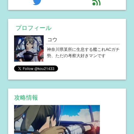
twitter
feed
プロフィール
コウ
神奈川県某所に生息する艦これACガチ
勢、ただの考察大好きマンです
攻略情報