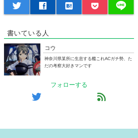
line
twitter
facebook
hatenabookmark
書いている人
コウ
神奈川県某所に生息する艦これACガチ勢、た
だの考察大好きマンです
フォローする
twitter
feed