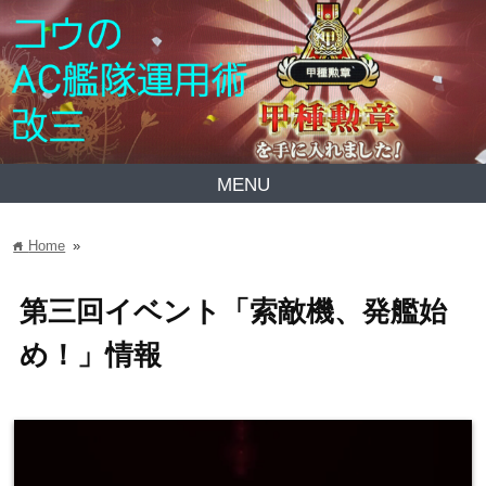
MENU
Home
»
home
第三回イベント「索敵機、発艦始
め！」情報