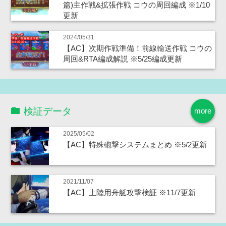
篇)主作戦&拡張作戦 コウの周回編成 ※1/10
更新
2024/05/31
【AC】次期作戦準備！前線輸送作戦 コウの
周回&RTA編成解説 ※5/25編成更新
検証データ
more
2025/05/02
【AC】特殊砲撃システムまとめ ※5/2更新
2021/11/07
【AC】上陸用舟艇攻撃検証 ※11/7更新