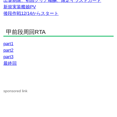
出撃制限、初回クリア報酬、限定イラストカード
新規実装艦娘PV
後段作戦12/14からスタート
甲前段周回RTA
part1
part2
part3
最終回
sponsored link