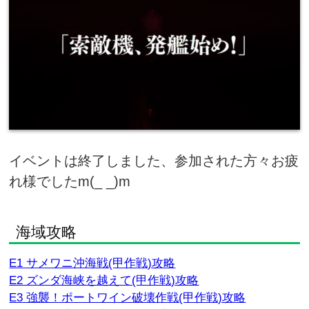
イベントは終了しました、参加された方々お疲
れ様でしたm(_ _)m
海域攻略
E1 サメワニ沖海戦(甲作戦)攻略
E2 ズンダ海峡を越えて(甲作戦)攻略
E3 強襲！ポートワイン破壊作戦(甲作戦)攻略