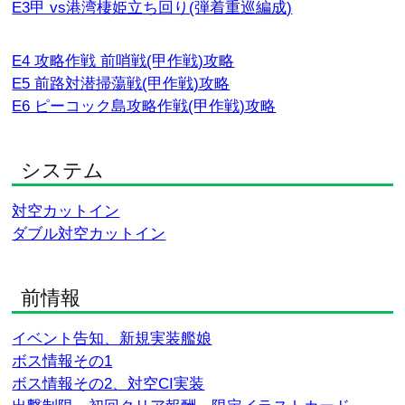
E3甲 vs港湾棲姫立ち回り(弾着重巡編成)
E4 攻略作戦 前哨戦(甲作戦)攻略
E5 前路対潜掃蕩戦(甲作戦)攻略
E6 ピーコック島攻略作戦(甲作戦)攻略
システム
対空カットイン
ダブル対空カットイン
前情報
イベント告知、新規実装艦娘
ボス情報その1
ボス情報その2、対空CI実装