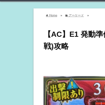
Home
»
アーケード
»
home
folder
【AC】E1 発動
戦)攻略