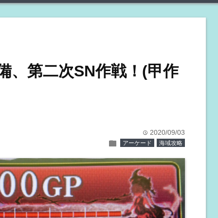
準備、第二次SN作戦！(甲作
2020/09/03
time
folder
アーケード
海域攻略