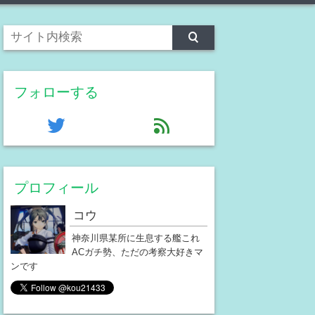
フォローする
twitter
feed
プロフィール
コウ
神奈川県某所に生息する艦これ
ACガチ勢、ただの考察大好きマ
ンです