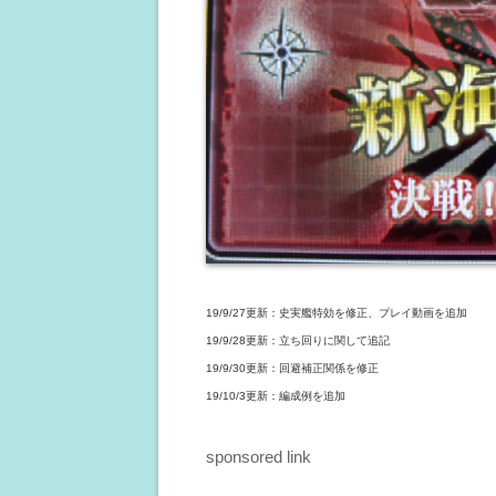
19/9/27更新：史実艦特効を修正、プレイ動画を追加
19/9/28更新：立ち回りに関して追記
19/9/30更新：回避補正関係を修正
19/10/3更新：編成例を追加
sponsored link