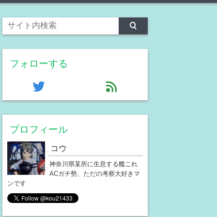
フォローする
twitter
feed
プロフィール
コウ
神奈川県某所に生息する艦これ
ACガチ勢、ただの考察大好きマ
ンです