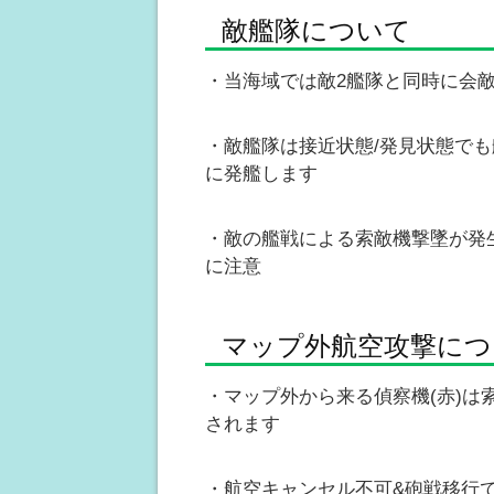
敵艦隊について
・当海域では敵2艦隊と同時に会
・敵艦隊は接近状態/発見状態で
に発艦します
・敵の艦戦による索敵機撃墜が発
に注意
マップ外航空攻撃につ
・マップ外から来る偵察機(赤)
されます
・航空キャンセル不可&砲戦移行