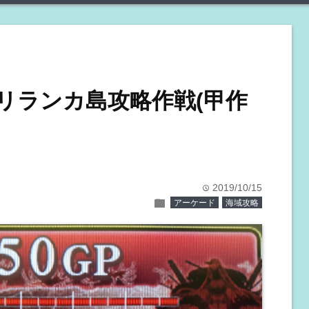
！リランカ島攻略作戦(甲作
2019/10/15
time
folder
アーケード
海域攻略