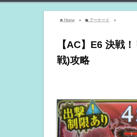
Home
»
アーケード
»
home
folder
【AC】E6 決戦
戦)攻略