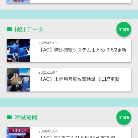
検証データ
more
2025/05/02
【AC】特殊砲撃システムまとめ ※5/2更新
2021/11/07
【AC】上陸用舟艇攻撃検証 ※11/7更新
海域攻略
more
2026/05/04
【AC】E2 第二次AL作戦(甲作戦)攻略