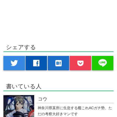
シェアする
line
twitter
facebook
hatenabookmark
書いている人
コウ
神奈川県某所に生息する艦これACガチ勢、た
だの考察大好きマンです