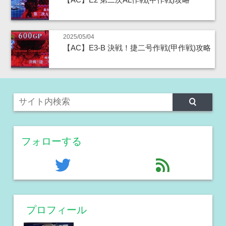
2025/05/04
【AC】E3-B 決戦！捷二号作戦(甲作戦)攻略
フォローする
twitter
feed
プロフィール