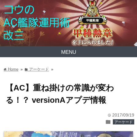
MENU
Home
»
アーケード
»
home
folder
【AC】重ね掛けの常識が変わ
る！？ versionAアプデ情報
2017/09/19
time
folder
アーケード