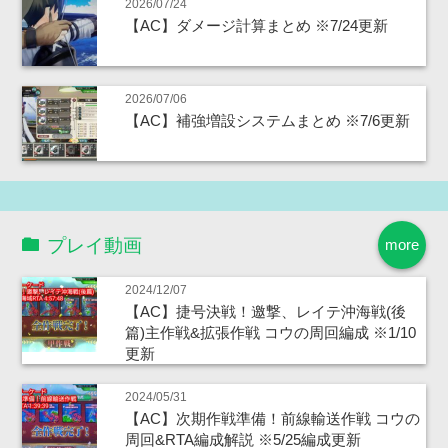
2026/07/24
【AC】ダメージ計算まとめ ※7/24更新
2026/07/06
【AC】補強増設システムまとめ ※7/6更新
プレイ動画
more
2024/12/07
【AC】捷号決戦！邀撃、レイテ沖海戦(後
篇)主作戦&拡張作戦 コウの周回編成 ※1/10
更新
2024/05/31
【AC】次期作戦準備！前線輸送作戦 コウの
周回&RTA編成解説 ※5/25編成更新