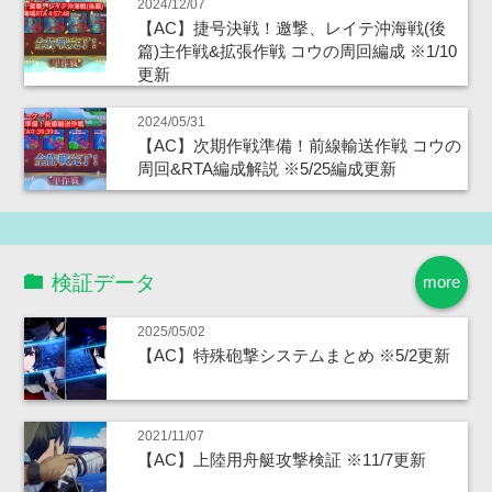
2024/12/07
【AC】捷号決戦！邀撃、レイテ沖海戦(後
篇)主作戦&拡張作戦 コウの周回編成 ※1/10
更新
2024/05/31
【AC】次期作戦準備！前線輸送作戦 コウの
周回&RTA編成解説 ※5/25編成更新
検証データ
more
2025/05/02
【AC】特殊砲撃システムまとめ ※5/2更新
2021/11/07
【AC】上陸用舟艇攻撃検証 ※11/7更新