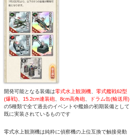
開発可能となる装備は
零式水上観測機
、
零式艦戦62型
(爆戦)
、
15.2cm連装砲
、
8cm高角砲
、
ドラム缶(輸送用)
の5種類で全て過去のイベントや艦娘の初期装備として
既に実装されているものです
零式水上観測機は純粋に偵察機の上位互換で触接発動