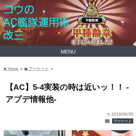
MENU
Home
»
アーケード
»
home
folder
【AC】5-4実装の時は近いッ！！ -
アプデ情報他-
2018/06/30
time
folder
アーケード