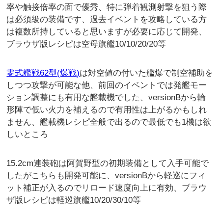
率や触接倍率の面で優秀、特に弾着観測射撃を狙う際
は必須級の装備です、過去イベントを攻略している方
は複数所持していると思いますが必要に応じて開発、
ブラウザ版レシピは空母旗艦10/10/20/20等
零式艦戦62型(爆戦)
は対空値の付いた艦爆で制空補助を
しつつ攻撃が可能な他、前回のイベントでは発艦モー
ション調整にも有用な艦載機でした、versionBから輪
形陣で低い火力を補えるので有用性は上がるかもしれ
ません、艦載機レシピ全般で出るので最低でも1機は欲
しいところ
15.2cm連装砲は阿賀野型の初期装備として入手可能で
したがこちらも開発可能に、versionBから軽巡にフィ
ット補正が入るのでリロード速度向上に有効、ブラウ
ザ版レシピは軽巡旗艦10/20/30/10等