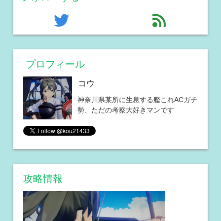
twitter
feed
プロフィール
コウ
神奈川県某所に生息する艦これACガチ
勢、ただの考察大好きマンです
攻略情報