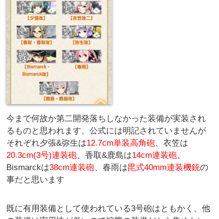
今まで何故か第二開発落ちしなかった装備が実装され
るものと思われます、公式には明記されていませんが
それぞれ夕張&弥生は
12.7cm単装高角砲
、衣笠は
20.3cm(3号)連装砲
、香取&鹿島は
14cm連装砲
、
Bismarckは
38cm連装砲
、春雨は
毘式40mm連装機銃
の
事だと思います
既に有用装備として使われている3号砲はともかく、他