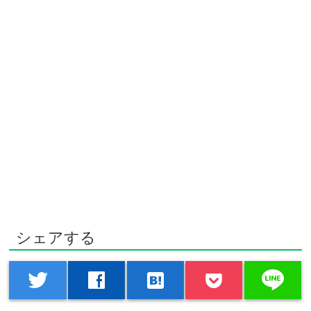
シェアする
line
twitter
facebook
hatenabookmark