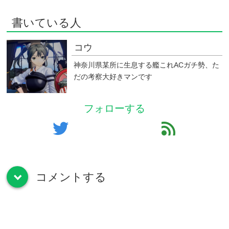
書いている人
コウ
神奈川県某所に生息する艦これACガチ勢、た
だの考察大好きマンです
フォローする
twitter
feed
コメントする
down