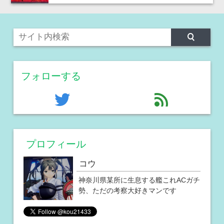
フォローする
twitter
feed
プロフィール
コウ
神奈川県某所に生息する艦これACガチ
勢、ただの考察大好きマンです