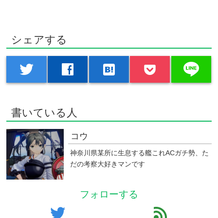
シェアする
line
twitter
facebook
hatenabookmark
書いている人
コウ
神奈川県某所に生息する艦これACガチ勢、た
だの考察大好きマンです
フォローする
twitter
feed