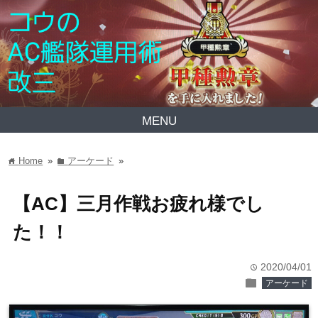
MENU
Home
»
アーケード
»
home
folder
【AC】三月作戦お疲れ様でし
た！！
2020/04/01
time
folder
アーケード