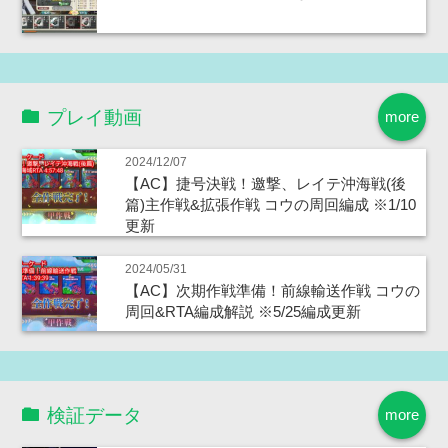
プレイ動画
more
2024/12/07
【AC】捷号決戦！邀撃、レイテ沖海戦(後
篇)主作戦&拡張作戦 コウの周回編成 ※1/10
更新
2024/05/31
【AC】次期作戦準備！前線輸送作戦 コウの
周回&RTA編成解説 ※5/25編成更新
検証データ
more