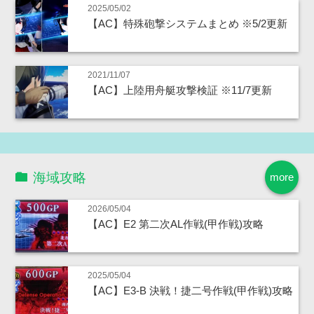
2025/05/02
【AC】特殊砲撃システムまとめ ※5/2更新
2021/11/07
【AC】上陸用舟艇攻撃検証 ※11/7更新
海域攻略
more
2026/05/04
【AC】E2 第二次AL作戦(甲作戦)攻略
2025/05/04
【AC】E3-B 決戦！捷二号作戦(甲作戦)攻略