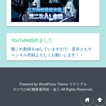
YouTube始めました
艦これ動画をupしていますので、是非ともチ
ャンネル登録よろしくお願いします！！
Powered by
WordPress Theme マテリアル
©コウのAC艦隊運用術・改三
All Rights Reserved.
home
arrowup