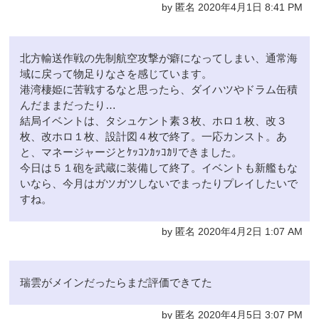
by 匿名 2020年4月1日 8:41 PM
北方輸送作戦の先制航空攻撃が癖になってしまい、通常海
域に戻って物足りなさを感じています。
港湾棲姫に苦戦するなと思ったら、ダイハツやドラム缶積
んだままだったり…
結局イベントは、タシュケント素３枚、ホロ１枚、改３
枚、改ホロ１枚、設計図４枚で終了。一応カンスト。あ
と、マネージャージとｹｯｺﾝｶｯｺｶﾘできました。
今日は５１砲を武蔵に装備して終了。イベントも新艦もな
いなら、今月はガツガツしないでまったりプレイしたいで
すね。
by 匿名 2020年4月2日 1:07 AM
瑞雲がメインだったらまだ評価できてた
by 匿名 2020年4月5日 3:07 PM