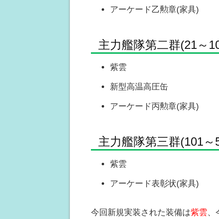
アーケード乙勲章(家具)
主力艦隊第二群(21～10
紫雲
新型高温高圧缶
アーケード丙勲章(家具)
主力艦隊第三群(101～5
紫雲
アーケード表彰状(家具)
今回新規実装された装備は
紫雲
、