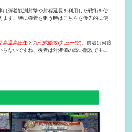
事は弾着観測射撃や射程延長を利用した戦術を使
えます、特に弾着を狙う時はこちらを優先的に使
型高温高圧缶
と
九七式艦攻(九三一空)
、前者は何度
いらないですね、後者は対潜値の高い艦攻で主に