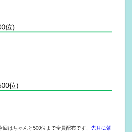
0位)
00位)
今回はちゃんと500位まで全員配布です、
先月に紫