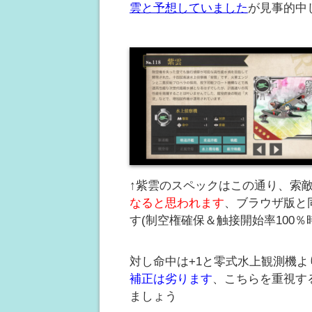
雲と予想していました
が見事的中
↑紫雲のスペックはこの通り、索敵
なると思われます
、ブラウザ版と
す(制空権確保＆触接開始率100％
対し命中は+1と零式水上観測機よ
補正は劣ります
、こちらを重視す
ましょう