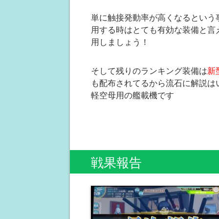
単に触接発動率が高くなるという
用する時はとても有効な装備と言
用しましょう！
そして残りのランキング装備は
新
も配布されてるから流石に解説は
軽空母用の艦載機です
戦果報告