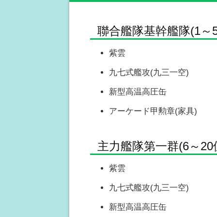
聯合艦隊基幹艦隊(1～5
紫雲
九七式艦攻(九三一空)
新型高温高圧缶
アーケード甲勲章(家具)
主力艦隊第一群(6～20
紫雲
九七式艦攻(九三一空)
新型高温高圧缶