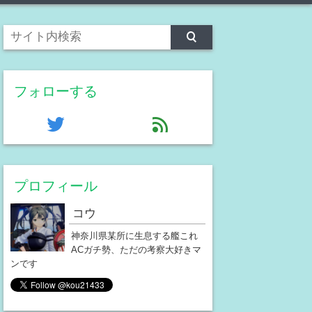
フォローする
twitter
feed
プロフィール
コウ
神奈川県某所に生息する艦これ
ACガチ勢、ただの考察大好きマ
ンです