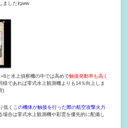
しましたねww
+8と水上偵察機の中では高めで
触接発動率も高く
同様であれば零式水上観測機よりも14％向上しま
時)
り低く
この機体が触接を行った際の航空攻撃火力
る場合は零式水上観測機や彩雲を優先的に配備し