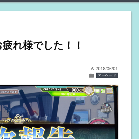
お疲れ様でした！！
2018/06/01
time
folder
アーケード