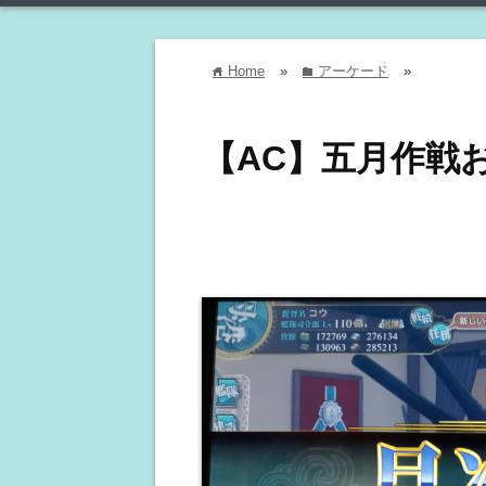
Home
»
アーケード
»
home
folder
【AC】五月作戦