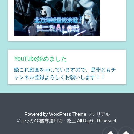
YouTube始めました
艦これ動画をupしていますので、是非ともチ
ャンネル登録よろしくお願いします！！
Powered by
WordPress Theme マテリアル
©コウのAC艦隊運用術・改三
All Rights Reserved.
home
arrowup