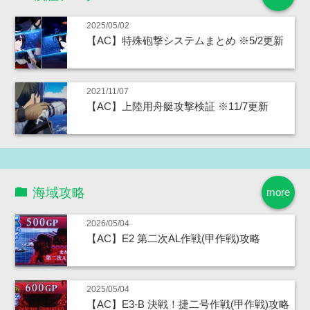
2025/05/02
【AC】特殊砲撃システムまとめ ※5/2更新
2021/11/07
【AC】上陸用舟艇攻撃検証 ※11/7更新
海域攻略
more
2026/05/04
【AC】E2 第二次AL作戦(甲作戦)攻略
2025/05/04
【AC】E3-B 決戦！捷二号作戦(甲作戦)攻略