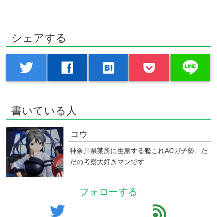
シェアする
line
twitter
facebook
hatenabookmark
書いている人
コウ
神奈川県某所に生息する艦これACガチ勢、た
だの考察大好きマンです
フォローする
twitter
feed