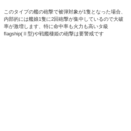
このタイプの艦の砲撃で被弾対象が1隻となった場合、
内部的には艦娘1隻に2回砲撃が集中しているので大破
率が激増します、特に命中率も火力も高いタ級
flagship(Ⅱ型)や戦艦棲姫の砲撃は要警戒です