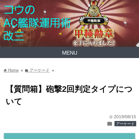
MENU
Home
»
アーケード
»
home
folder
【質問箱】砲撃2回判定タイプにつ
いて
2019/08/15
time
folder
アーケード