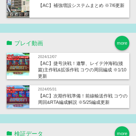
【AC】補強増設システムまとめ ※7/6更新
プレイ動画
more
2024/12/07
【AC】捷号決戦！邀撃、レイテ沖海戦(後
篇)主作戦&拡張作戦 コウの周回編成 ※1/10
更新
2024/05/31
【AC】次期作戦準備！前線輸送作戦 コウの
周回&RTA編成解説 ※5/25編成更新
検証データ
more