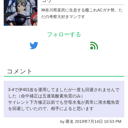
コウ
神奈川県某所に生息する艦これACガチ勢、た
だの考察大好きマンです
フォローする
twitter
feed
コメント
3-4で伊401改を運用してましたが一度も回避されませんで
した（命中補正は五連装酸素魚雷のみ）
サイレント下方修正以前でも空母水鬼が異常に潜水艦魚雷
を回避していたので、相手によると思います
by 匿名 2019年7月14日 10:53 PM