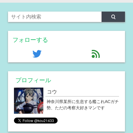
フォローする
twitter
feed
プロフィール
コウ
神奈川県某所に生息する艦これACガチ
勢、ただの考察大好きマンです