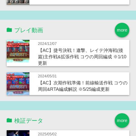
プレイ動画
more
2024/12/07
【AC】捷号決戦！邀撃、レイテ沖海戦(後
篇)主作戦&拡張作戦 コウの周回編成 ※1/10
更新
2024/05/31
【AC】次期作戦準備！前線輸送作戦 コウの
周回&RTA編成解説 ※5/25編成更新
検証データ
more
2025/05/02