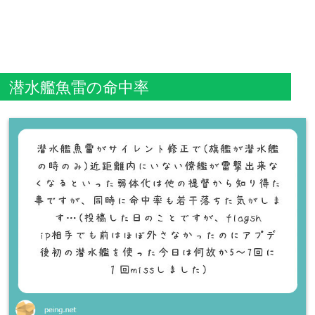
潜水艦魚雷の命中率