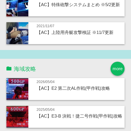
【AC】特殊砲撃システムまとめ ※5/2更新
2021/11/07
【AC】上陸用舟艇攻撃検証 ※11/7更新
海域攻略
more
2026/05/04
【AC】E2 第二次AL作戦(甲作戦)攻略
2025/05/04
【AC】E3-B 決戦！捷二号作戦(甲作戦)攻略