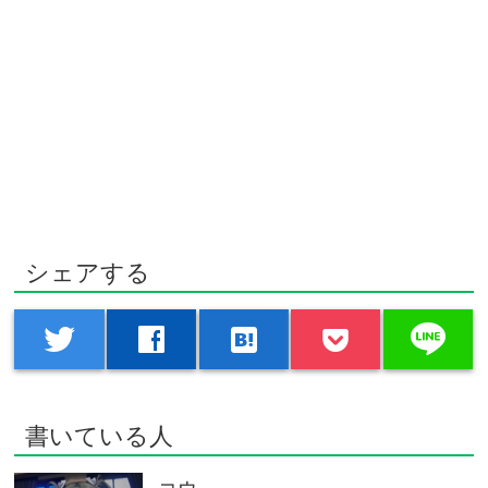
シェアする
line
twitter
facebook
hatenabookmark
書いている人