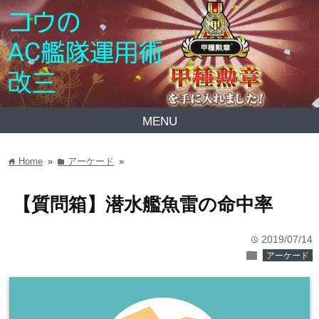
MENU
Home
»
アーケード
»
home
folder
【質問箱】潜水艦魚雷の命中率
2019/07/14
time
folder
アーケード