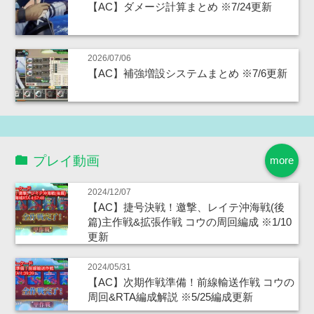
【AC】ダメージ計算まとめ ※7/24更新
2026/07/06
【AC】補強増設システムまとめ ※7/6更新
プレイ動画
more
2024/12/07
【AC】捷号決戦！邀撃、レイテ沖海戦(後
篇)主作戦&拡張作戦 コウの周回編成 ※1/10
更新
2024/05/31
【AC】次期作戦準備！前線輸送作戦 コウの
周回&RTA編成解説 ※5/25編成更新