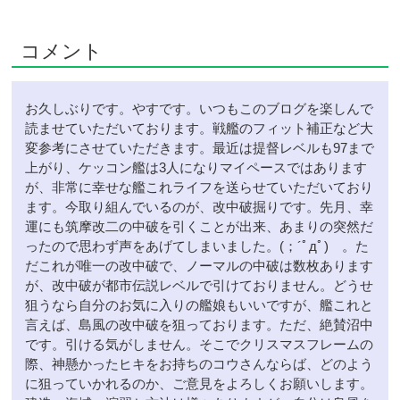
コメント
お久しぶりです。やすです。いつもこのブログを楽しんで
読ませていただいております。戦艦のフィット補正など大
変参考にさせていただきます。最近は提督レベルも97まで
上がり、ケッコン艦は3人になりマイペースではあります
が、非常に幸せな艦これライフを送らせていただいており
ます。今取り組んでいるのが、改中破掘りです。先月、幸
運にも筑摩改二の中破を引くことが出来、あまりの突然だ
ったので思わず声をあげてしまいました。(；´ﾟдﾟ)ゞ。た
だこれが唯一の改中破で、ノーマルの中破は数枚あります
が、改中破が都市伝説レベルで引けておりません。どうせ
狙うなら自分のお気に入りの艦娘もいいですが、艦これと
言えば、島風の改中破を狙っております。ただ、絶賛沼中
です。引ける気がしません。そこでクリスマスフレームの
際、神懸かったヒキをお持ちのコウさんならば、どのよう
に狙っていかれるのか、ご意見をよろしくお願いします。