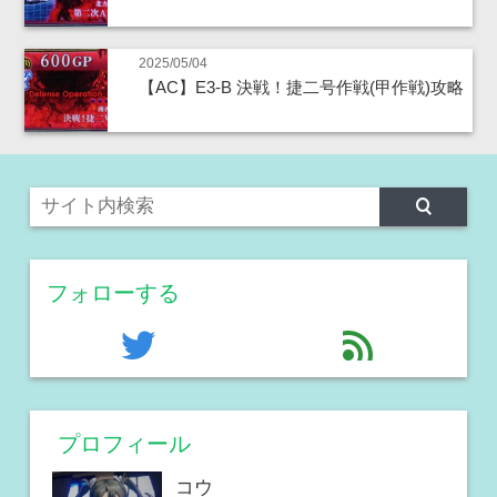
2025/05/04
【AC】E3-B 決戦！捷二号作戦(甲作戦)攻略
フォローする
twitter
feed
プロフィール
コウ