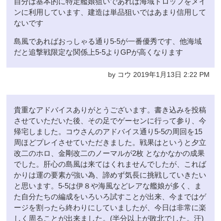
自分は基本的に特定艦娘狙いであれば海域ドロップをメイ
ンに利用しています、建造は単品狙いではあまり信用して
ないです
島風であればおっしゃる通り5-5が一番優秀です、他海域
だと追撃戦限定な関係上5-5よりGPが高くなります
by コウ 2019年1月13日 2:22 PM
貴重なアドバイスありがとうございます。書き込みを投稿
させていただいた後、その足でゲーセンに行って参り、今
帰宅しました。コウさんのアドバイス通り5-5の周回を15
周ほどプレイさせていただきました。戦果はというと夕立
改二のホロ、金剛改二のノーマルが2枚 となかなかの成果
でした。肝心の島風は来てはくれませんでしたが、これば
かりは運の要素が強い為、諦めず気長に挑戦していきたい
と思います。5-5は伊８や海風などレアな艦娘が多く、ま
た自分たちの編成をいろいろ試すことが出来、今まではゲ
ージを割ったら終わりにしていましたが、今日は非常に楽
しく周ることが出来ました。(半分以上が敗北でした。汗)