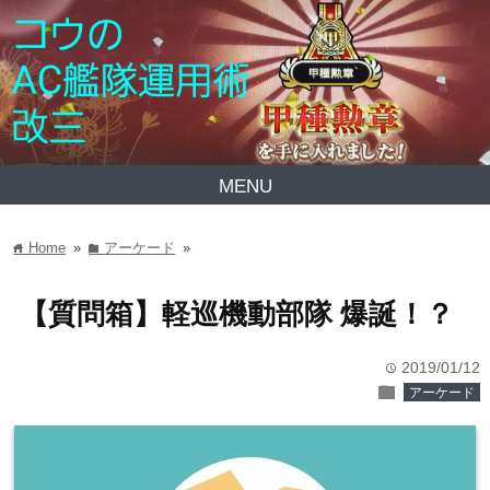
MENU
Home
»
アーケード
»
home
folder
【質問箱】軽巡機動部隊 爆誕！？
2019/01/12
time
folder
アーケード