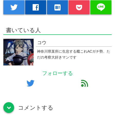
line
twitter
facebook
hatenabookmark
書いている人
コウ
神奈川県某所に生息する艦これACガチ勢、た
だの考察大好きマンです
フォローする
twitter
feed
コメントする
down