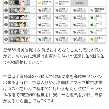
空母5&海風改掘りを前提とするならこんな感じが良い
かと、ちなみに海風は史実から34ktと仮定し缶&新型缶
で40kt調整しています
空母は全員艦爆2～3積みで護衛要塞を高確率ワンパン
出来るように、空母入りやボス艦隊にマップ航空攻撃
はコスパ悪いんで基本的に行いませんが航空キャンセ
ル考慮で制空値90程度を目安に一応艦戦を搭載、自信
があるなら無しでもOKです