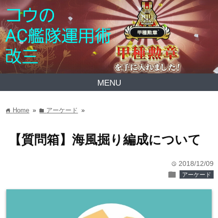
MENU
Home
»
アーケード
»
home
folder
【質問箱】海風掘り編成について
2018/12/09
time
folder
アーケード