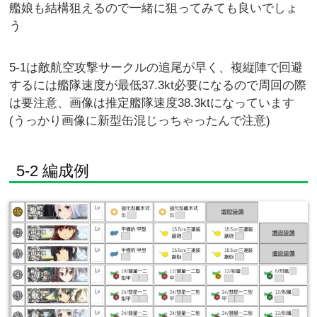
艦娘も結構狙えるので一緒に狙ってみても良いでしょ
う
5-1は敵航空攻撃サークルの追尾が早く、複縦陣で回避
するには艦隊速度が最低37.3kt必要になるので周回の際
は要注意、画像は推定艦隊速度38.3ktになっています
(うっかり画像に新型缶混じっちゃったんで注意)
5-2 編成例