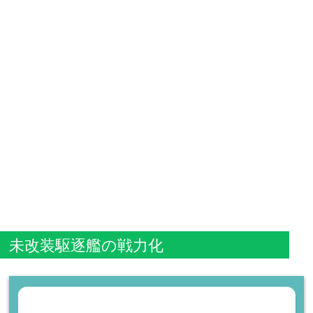
未改装駆逐艦の戦力化