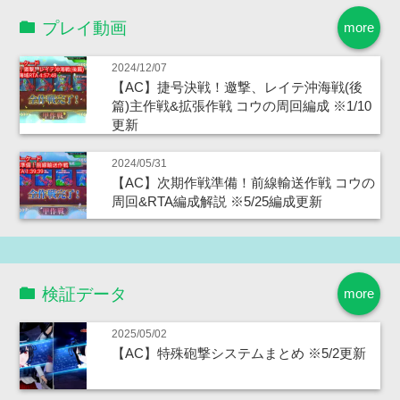
プレイ動画
more
2024/12/07
【AC】捷号決戦！邀撃、レイテ沖海戦(後
篇)主作戦&拡張作戦 コウの周回編成 ※1/10
更新
2024/05/31
【AC】次期作戦準備！前線輸送作戦 コウの
周回&RTA編成解説 ※5/25編成更新
検証データ
more
2025/05/02
【AC】特殊砲撃システムまとめ ※5/2更新