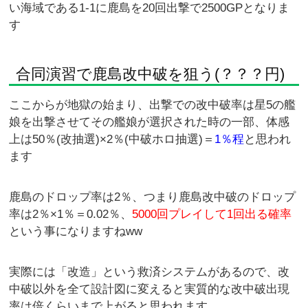
い海域である1-1に鹿島を20回出撃で2500GPとなりま
す
合同演習で鹿島改中破を狙う(？？？円)
ここからが地獄の始まり、出撃での改中破率は星5の艦
娘を出撃させてその艦娘が選択された時の一部、体感
上は50％(改抽選)×2％(中破ホロ抽選)＝
1％程
と思われ
ます
鹿島のドロップ率は2％、つまり鹿島改中破のドロップ
率は2％×1％＝0.02％、
5000回プレイして1回出る確率
という事になりますねww
実際には「改造」という救済システムがあるので、改
中破以外を全て設計図に変えると実質的な改中破出現
率は倍くらいまで上がると思われます