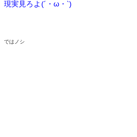
現実見ろよ(´・ω・`)
ではノシ