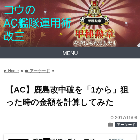
MENU
Home
»
アーケード
»
home
folder
【AC】鹿島改中破を「1から」狙
った時の金額を計算してみた
2017/11/08
time
folder
アーケード