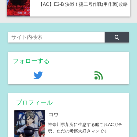
【AC】E3-B 決戦！捷二号作戦(甲作戦)攻略
フォローする
twitter
feed
プロフィール
コウ
神奈川県某所に生息する艦これACガチ
勢、ただの考察大好きマンです