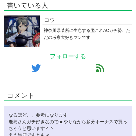
書いている人
コウ
神奈川県某所に生息する艦これACガチ勢、た
だの考察大好きマンです
フォローする
twitter
feed
コメント
なるほど、、参考になります
鹿島さんガチ好きなのでacやりながら多分ボーナスで買っ
ちゃうと思います＾＾
ええ馬鹿ですともｗ