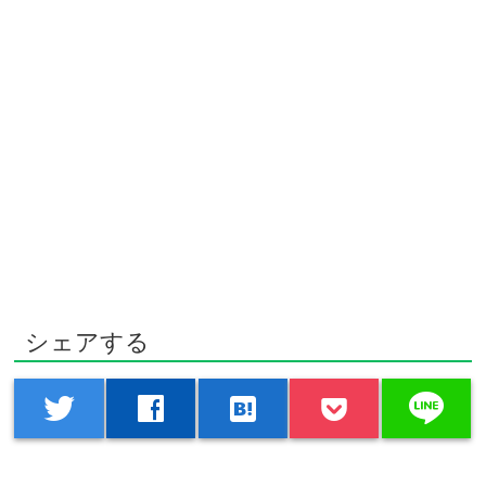
シェアする
line
twitter
facebook
hatenabookmark