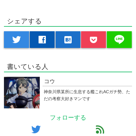
シェアする
line
twitter
facebook
hatenabookmark
書いている人
コウ
神奈川県某所に生息する艦これACガチ勢、た
だの考察大好きマンです
フォローする
twitter
feed