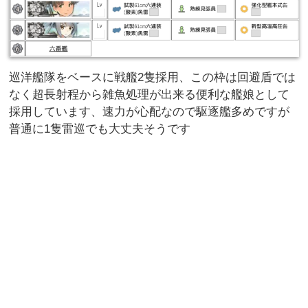
巡洋艦隊をベースに戦艦2隻採用、この枠は回避盾では
なく超長射程から雑魚処理が出来る便利な艦娘として
採用しています、速力が心配なので駆逐艦多めですが
普通に1隻雷巡でも大丈夫そうです