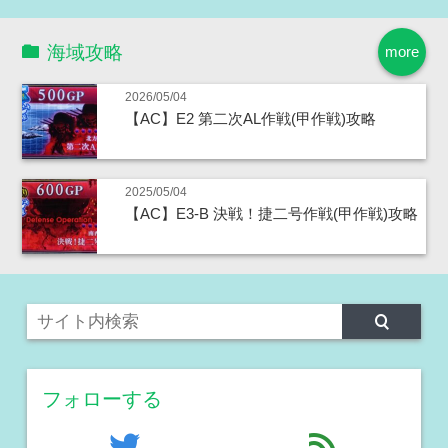
海域攻略
more
2026/05/04
【AC】E2 第二次AL作戦(甲作戦)攻略
2025/05/04
【AC】E3-B 決戦！捷二号作戦(甲作戦)攻略
フォローする
twitter
feed