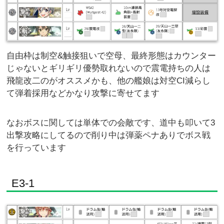
自由枠は制空&触接狙いで空母、最終形態はカウンター
じゃないとギリギリ優勢取れないので震電持ちの人は
飛龍改二のがオススメかも、他の艦娘は対空CI減らし
て弾着採用などかなり攻撃に寄せてます
なおボスに関しては単体での会敵です、道中も叩いて3
出撃攻略にしてるので削り中は弾薬ペナありでボス戦
を行っています
E3-1