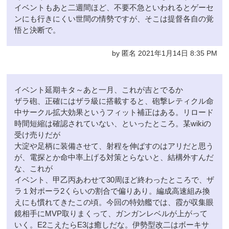
イベントもあと二週間ほど、不要不急といわれるとゲーセ
ンにも行きにくい世間の情勢ですが、そこは提督各自の覚
悟と決断で。
by 匿名 2021年1月14日 8:35 PM
イベント延期キタ～あと一月、これが吉とでるか
ザラ砲、正確にはザラ級に搭載すると、砲撃レティクル命
中サークル拡大効果というフィット補正はある。リロード
時間短縮は確認されていない、といったところ。某wikiの
受け売りだが
大淀や足柄に装備させて、射程を伸ばすのはアリだと思う
が、電探とか命中率上げる対策とらないと、結構外すんだ
な、これが
イベント、甲乙丙あわせて30周ほど終わったところで、ザ
ラ１対ポーラ2くらいの割合で偏りあり。編成高速組み換
えにも慣れてきたこの頃。今回の特効艦では、霞が収集眼
鏡相手にMVP取りまくって、ガンガンレベルが上がって
いく。E2こえたらE3は癒しだな。伊勢型改二はボーキサ