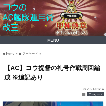
MENU
Home
»
アーケード
»
home
folder
【AC】コウ提督の礼号作戦周回編
成 ※追記あり
2021/01/14
time
folder
アーケード