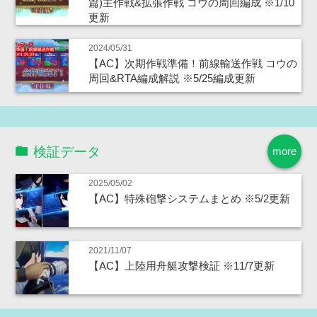
篇)主作戦&拡張作戦 コウの周回編成 ※1/10
更新
2024/05/31
【AC】次期作戦準備！前線輸送作戦 コウの
周回&RTA編成解説 ※5/25編成更新
検証データ
more
2025/05/02
【AC】特殊砲撃システムまとめ ※5/2更新
2021/11/07
【AC】上陸用舟艇攻撃検証 ※11/7更新