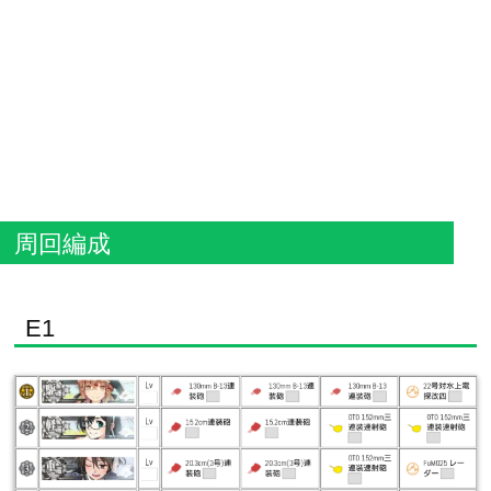
周回編成
E1