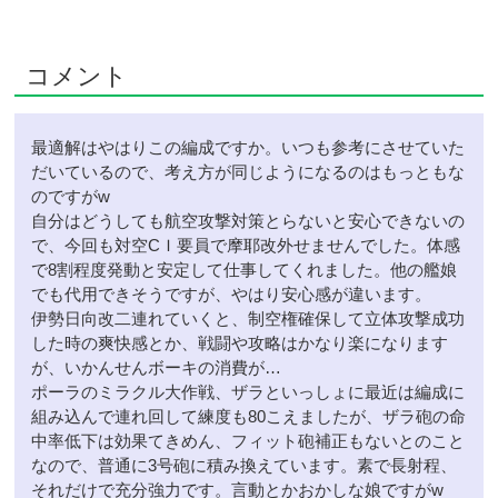
コメント
最適解はやはりこの編成ですか。いつも参考にさせていた
だいているので、考え方が同じようになるのはもっともな
のですがw
自分はどうしても航空攻撃対策とらないと安心できないの
で、今回も対空CＩ要員で摩耶改外せませんでした。体感
で8割程度発動と安定して仕事してくれました。他の艦娘
でも代用できそうですが、やはり安心感が違います。
伊勢日向改二連れていくと、制空権確保して立体攻撃成功
した時の爽快感とか、戦闘や攻略はかなり楽になります
が、いかんせんボーキの消費が…
ポーラのミラクル大作戦、ザラといっしょに最近は編成に
組み込んで連れ回して練度も80こえましたが、ザラ砲の命
中率低下は効果てきめん、フィット砲補正もないとのこと
なので、普通に3号砲に積み換えています。素で長射程、
それだけで充分強力です。言動とかおかしな娘ですがw