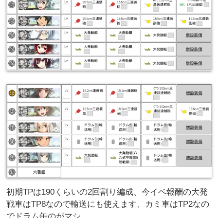
初期TPは190くらいの2回割り編成、今イベ報酬の大発
戦車はTP8なので輸送にも使えます、カミ車はTP2なの
でドラム缶のがマシ