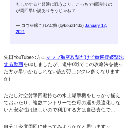
もしかすると普通に戦うより、こっちで4回割りの
が周回早い説ありそうじゃね？
— コウ＠艦これAC勢 (@kou21433)
January 12,
2021
先日YouTubeの方に
マップ航空攻撃だけで重巡棲姫撃沈
する動画
をupしましたが、道中0戦でこの攻略法を使っ
た方が早いかもしれない説が浮上(2クレ多くなります
が)
ただし対空射撃回避持ちの水上爆撃機をしっかり揃え
ておいたり、複数エントリーで空母の運を最適化しな
いと安定性は怪しいので利用する方は自己責任で…
自分は今度周回に使ってみようかなと思います～