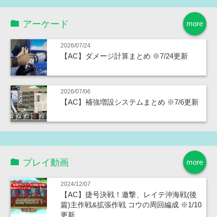
アーケード
more
2026/07/24
【AC】ダメージ計算まとめ ※7/24更新
2026/07/06
【AC】補強増設システムまとめ ※7/6更新
プレイ動画
more
2024/12/07
【AC】捷号決戦！邀撃、レイテ沖海戦(後
篇)主作戦&拡張作戦 コウの周回編成 ※1/10
更新