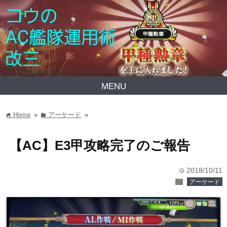
MENU
Home
»
アーケード
»
home
folder
【AC】E3甲攻略完了のご報告
2018/10/11
time
folder
アーケード