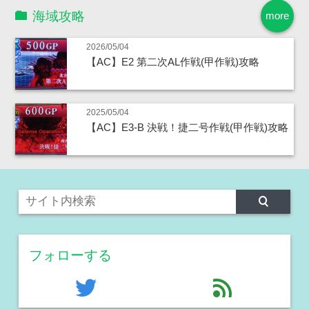
海域攻略
more
2026/05/04
【AC】E2 第二次AL作戦(甲作戦)攻略
2025/05/04
【AC】E3-B 決戦！捷二号作戦(甲作戦)攻略
フォローする
twitter
feed