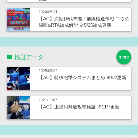
2024/05/31
【AC】次期作戦準備！前線輸送作戦 コウの
周回&RTA編成解説 ※5/25編成更新
検証データ
more
2025/05/02
【AC】特殊砲撃システムまとめ ※5/2更新
2021/11/07
【AC】上陸用舟艇攻撃検証 ※11/7更新