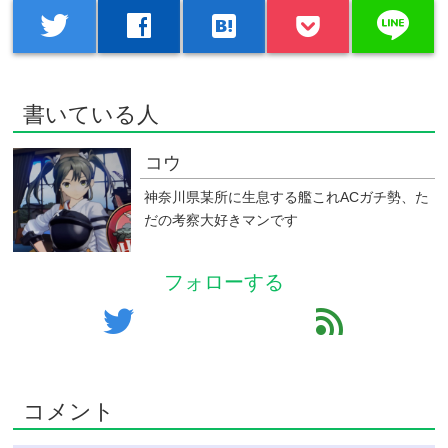
line
twitter
facebook
hatenabookmark
書いている人
コウ
神奈川県某所に生息する艦これACガチ勢、た
だの考察大好きマンです
フォローする
twitter
feed
コメント