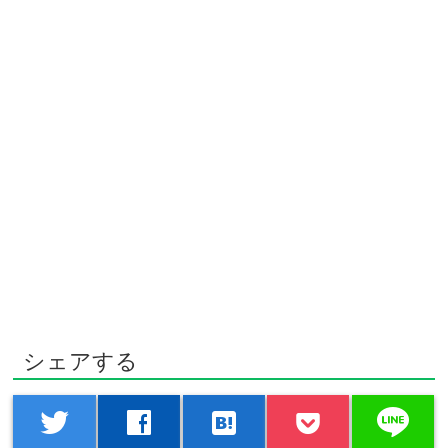
シェアする
line
twitter
facebook
hatenabookmark