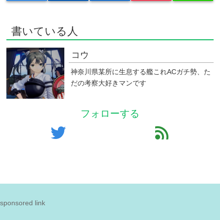
書いている人
コウ
神奈川県某所に生息する艦これACガチ勢、た
だの考察大好きマンです
フォローする
twitter
feed
sponsored link