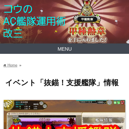
MENU
Home
»
home
イベント「抜錨！支援艦隊」情報