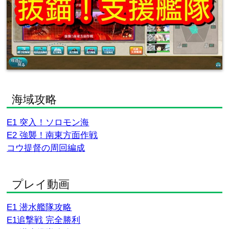
海域攻略
E1 突入！ソロモン海
E2 強襲！南東方面作戦
コウ提督の周回編成
プレイ動画
E1 潜水艦隊攻略
E1追撃戦 完全勝利