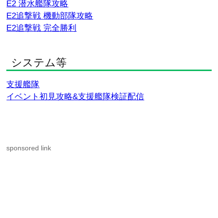
E2 潜水艦隊攻略
E2追撃戦 機動部隊攻略
E2追撃戦 完全勝利
システム等
支援艦隊
イベント初見攻略&支援艦隊検証配信
sponsored link