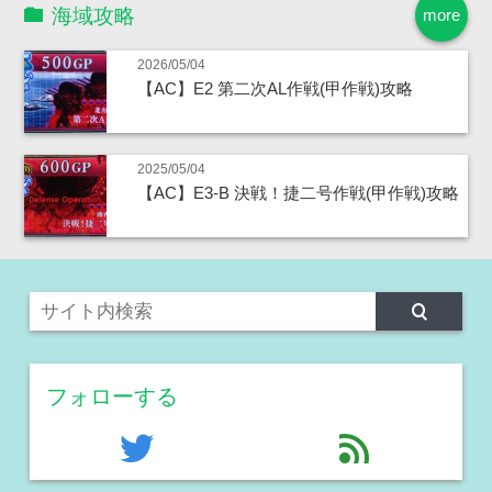
海域攻略
more
2026/05/04
【AC】E2 第二次AL作戦(甲作戦)攻略
2025/05/04
【AC】E3-B 決戦！捷二号作戦(甲作戦)攻略
フォローする
twitter
feed