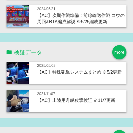
2024/05/31
【AC】次期作戦準備！前線輸送作戦 コウの
周回&RTA編成解説 ※5/25編成更新
検証データ
more
2025/05/02
【AC】特殊砲撃システムまとめ ※5/2更新
2021/11/07
【AC】上陸用舟艇攻撃検証 ※11/7更新