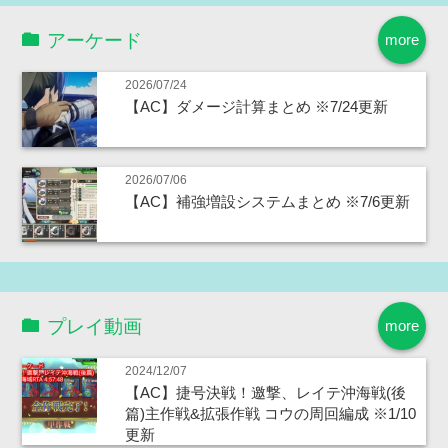
アーケード
more
2026/07/24
【AC】ダメージ計算まとめ ※7/24更新
2026/07/06
【AC】補強増設システムまとめ ※7/6更新
プレイ動画
more
2024/12/07
【AC】捷号決戦！邀撃、レイテ沖海戦(後
篇)主作戦&拡張作戦 コウの周回編成 ※1/10
更新