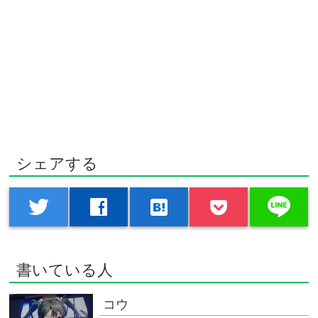
シェアする
line
twitter
facebook
hatenabookmark
書いている人
コウ