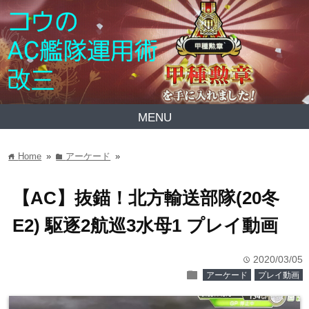
MENU
Home
»
アーケード
»
home
folder
【AC】抜錨！北方輸送部隊(20冬
E2) 駆逐2航巡3水母1 プレイ動画
2020/03/05
time
folder
アーケード
プレイ動画