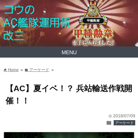
MENU
Home
»
アーケード
»
home
folder
【AC】夏イベ！？ 兵站輸送作戦開
催！！
2018/07/09
time
folder
アーケード