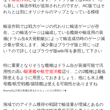
ら新しく輸送作戦が追加されたのですが、AC版ではそ
れらとは別にオリジナルのマップとなっている模様
輸送作戦では戦力ゲージの代わりに輸送ゲージが存
在、この輸送ゲージは編成している艦娘や輸送用の装
備(ドラム缶&大発動艇)によって輸送成功時のゲージ減
少量が変化します、減少量はブラウザ版と同じっぽ
い？ので詳しくはブラウザ版wiki等を参照して下さい
特に重要となりそうな艦種はドラム缶が装備可能で汎
用性の高い
駆逐艦
や
航空巡洋艦
辺り、この2艦種は最低
限使えるように用意しておきましょう、他にも水上機
母艦/航空戦艦/揚陸艦は使える可能性がありますね
Βерныйは大発を装備出来るからちょっとだけ有利だゾ★
海域でのアイテム獲得や戦闘で輸送量が増減とあるの