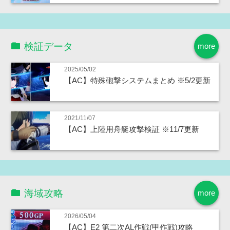
検証データ
more
2025/05/02
【AC】特殊砲撃システムまとめ ※5/2更新
2021/11/07
【AC】上陸用舟艇攻撃検証 ※11/7更新
海域攻略
more
2026/05/04
【AC】E2 第二次AL作戦(甲作戦)攻略