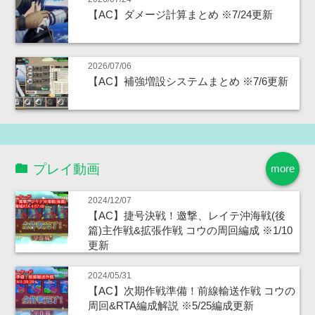
【AC】ダメージ計算まとめ ※7/24更新
2026/07/06
【AC】補強増設システムまとめ ※7/6更新
プレイ動画
more
2024/12/07
【AC】捷号決戦！邀撃、レイテ沖海戦(後
篇)主作戦&拡張作戦 コウの周回編成 ※1/10
更新
2024/05/31
【AC】次期作戦準備！前線輸送作戦 コウの
周回&RTA編成解説 ※5/25編成更新