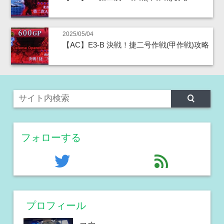
2025/05/04
【AC】E3-B 決戦！捷二号作戦(甲作戦)攻略
フォローする
twitter
feed
プロフィール