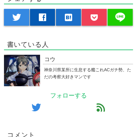
line
twitter
facebook
hatenabookmark
書いている人
コウ
神奈川県某所に生息する艦これACガチ勢、た
だの考察大好きマンです
フォローする
twitter
feed
コメント