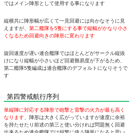
ではメイン陣形として使用する事になります
縦横共に陣形幅が広くて一見回避には向かなそうに見
えますが、
第二艦隊を5隻にする事で縦幅がかなり小さ
くなるため回避向きの陣形に変わります
旋回速度が遅い連合艦隊ではほとんどがサークル縦抜
けになり縦幅が小さいほど回避難易度が下がるため、
第二艦隊5隻編成は連合艦隊のデフォルトになりそうで
す
第四警戒航行序列
単縦陣に対応する陣形で砲撃と雷撃の火力が最も高く
なります
、陣形は大きく広がっていますが速度に余裕
を持たせたり前述の第三と使い分ければ問題無く回避
出来るため連合艦隊では頻繁に使う陣形になると思い