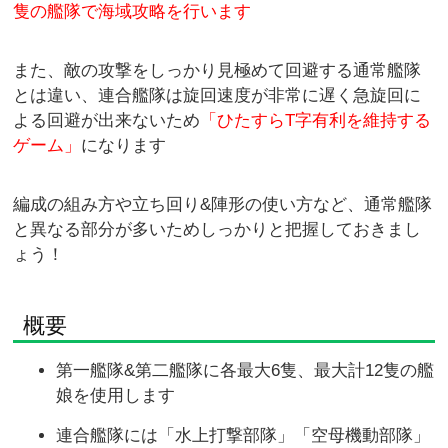
隻の艦隊で海域攻略を行います
また、敵の攻撃をしっかり見極めて回避する通常艦隊
とは違い、連合艦隊は旋回速度が非常に遅く急旋回に
よる回避が出来ないため
「ひたすらT字有利を維持する
ゲーム」
になります
編成の組み方や立ち回り&陣形の使い方など、通常艦隊
と異なる部分が多いためしっかりと把握しておきまし
ょう！
概要
第一艦隊&第二艦隊に各最大6隻、最大計12隻の艦
娘を使用します
連合艦隊には「水上打撃部隊」「空母機動部隊」