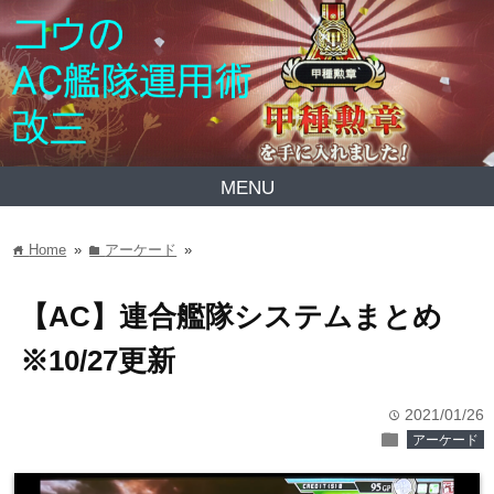
MENU
Home
»
アーケード
»
home
folder
【AC】連合艦隊システムまとめ
※10/27更新
2021/01/26
time
folder
アーケード