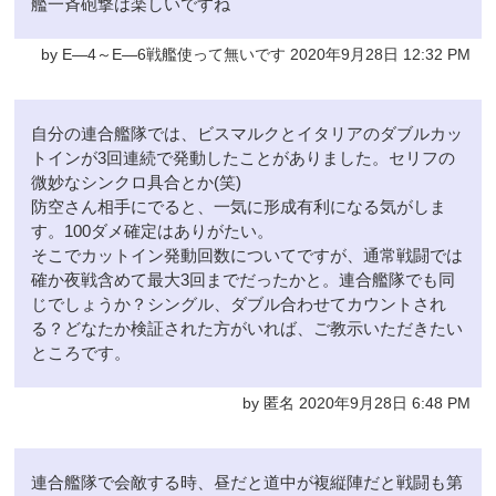
艦一斉砲撃は楽しいですね
by E―4～E―6戦艦使って無いです 2020年9月28日 12:32 PM
自分の連合艦隊では、ビスマルクとイタリアのダブルカッ
トインが3回連続で発動したことがありました。セリフの
微妙なシンクロ具合とか(笑)
防空さん相手にでると、一気に形成有利になる気がしま
す。100ダメ確定はありがたい。
そこでカットイン発動回数についてですが、通常戦闘では
確か夜戦含めて最大3回までだったかと。連合艦隊でも同
じでしょうか？シングル、ダブル合わせてカウントされ
る？どなたか検証された方がいれば、ご教示いただきたい
ところです。
by 匿名 2020年9月28日 6:48 PM
連合艦隊で会敵する時、昼だと道中が複縦陣だと戦闘も第