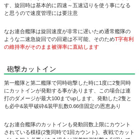
す、旋回時は基本的に四速～五速辺りを使う事になる
と思うので速度管理には要注意
なお連合艦隊は旋回速度が非常に遅いため通常艦隊の
ような二速急旋回での回避は不可能、そのため
T字有利
の維持率がそのまま被弾率に直結します
砲撃カットイン
第一艦隊と第二艦隊で同時砲撃した時に1度に2隻同時
にカットインが発動する事があります、この場合は連
打のダメージが最大100までupします、発動した2隻と
も必中&装甲破砕&装甲乱数0.66倍固定の恩恵あり
なお連合艦隊のカットインも発動回数上限にカウント
されている模様(2隻同時で1回カウント)、夜戦でカット