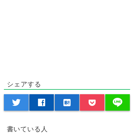
シェアする
line
twitter
facebook
hatenabookmark
書いている人