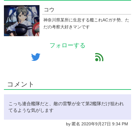
コウ
神奈川県某所に生息する艦これACガチ勢、た
だの考察大好きマンです
フォローする
twitter
feed
コメント
こっち連合艦隊だと、敵の雷撃が全て第2艦隊だけ狙われ
てるような気がします
by 匿名 2020年9月27日 9:34 PM