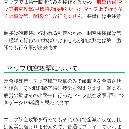
マップでは第一艦隊のみを操作するため、
航空偵察/マ
ップ航空攻撃/甲標的の触接といったマップ上で行う多
くの事は第一艦隊でしか行えません
、装備には要注意
触接は砲戦時に行われる判定のため、制空権確保は第
一艦隊で行わなければいけませんが触接判定は第二艦
隊でも行う事が出来ます
マップ航空攻撃について
連合艦隊時「マップ航空攻撃のみで敵艦隊を全滅させ
た場合」その戦闘終了時に疲労が溜まります、溜まる
疲労の量はその出撃中に行ったマップ航空攻撃1回につ
きゲージ1/6程度と思われます
マップ航空攻撃を行ってもそれだけで全滅させなけれ
ば疲労は溜まりませんので、普通にプレイしていれば