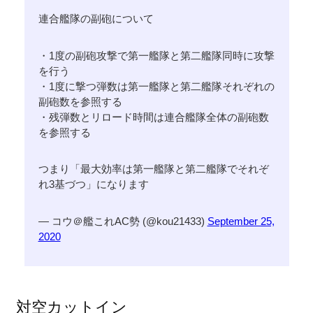
連合艦隊の副砲について
・1度の副砲攻撃で第一艦隊と第二艦隊同時に攻撃
を行う
・1度に撃つ弾数は第一艦隊と第二艦隊それぞれの
副砲数を参照する
・残弾数とリロード時間は連合艦隊全体の副砲数
を参照する
つまり「最大効率は第一艦隊と第二艦隊でそれぞ
れ3基づつ」になります
— コウ＠艦これAC勢 (@kou21433)
September 25,
2020
対空カットイン