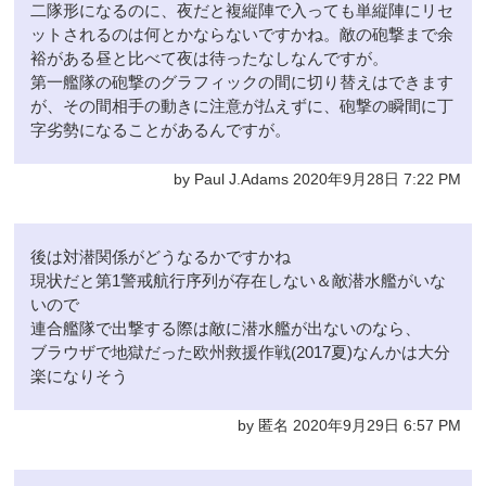
二隊形になるのに、夜だと複縦陣で入っても単縦陣にリセ
ットされるのは何とかならないですかね。敵の砲撃まで余
裕がある昼と比べて夜は待ったなしなんですが。
第一艦隊の砲撃のグラフィックの間に切り替えはできます
が、その間相手の動きに注意が払えずに、砲撃の瞬間に丁
字劣勢になることがあるんですが。
by Paul J.Adams 2020年9月28日 7:22 PM
後は対潜関係がどうなるかですかね
現状だと第1警戒航行序列が存在しない＆敵潜水艦がいな
いので
連合艦隊で出撃する際は敵に潜水艦が出ないのなら、
ブラウザで地獄だった欧州救援作戦(2017夏)なんかは大分
楽になりそう
by 匿名 2020年9月29日 6:57 PM