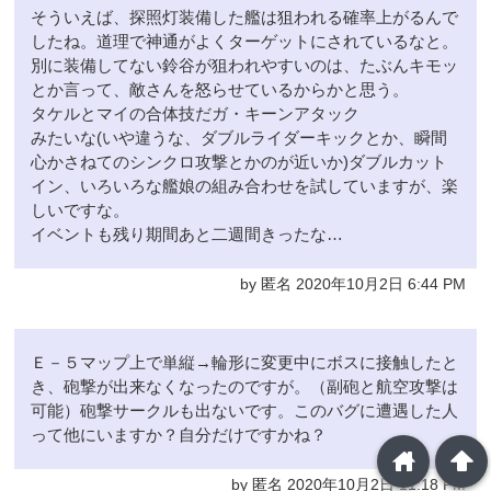
そういえば、探照灯装備した艦は狙われる確率上がるんで
したね。道理で神通がよくターゲットにされているなと。
別に装備してない鈴谷が狙われやすいのは、たぶんキモッ
とか言って、敵さんを怒らせているからかと思う。
タケルとマイの合体技だガ・キーンアタック
みたいな(いや違うな、ダブルライダーキックとか、瞬間
心かさねてのシンクロ攻撃とかのが近いか)ダブルカット
イン、いろいろな艦娘の組み合わせを試していますが、楽
しいですな。
イベントも残り期間あと二週間きったな…
by 匿名 2020年10月2日 6:44 PM
Ｅ－５マップ上で単縦→輪形に変更中にボスに接触したと
き、砲撃が出来なくなったのですが。（副砲と航空攻撃は
可能）砲撃サークルも出ないです。このバグに遭遇した人
って他にいますか？自分だけですかね？
home
arrowup
by 匿名 2020年10月2日 11:18 PM