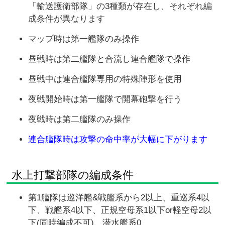
「輸送護衛部隊」の3種類が存在し、それぞれ編
成条件が異なります
マップ時は第一艦隊のみ操作
昼戦時は第二艦隊と合流し連合艦隊で操作
昼戦中は連合艦隊専用の特殊陣形を使用
夜戦開始時は第一艦隊で開幕砲撃を行う
夜戦時は第二艦隊のみ操作
連合艦隊時は攻撃の命中率が大幅に下がります
水上打撃部隊の編成条件
第1艦隊は巡洋艦&戦艦系から2以上、重巡系4以
下、戦艦系4以下、正規空母系1以下or軽空母2以
下(同時編成不可)、潜水艦系0