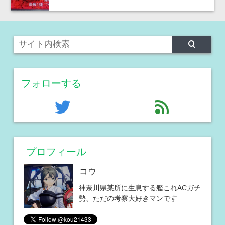
フォローする
twitter
feed
プロフィール
コウ
神奈川県某所に生息する艦これACガチ
勢、ただの考察大好きマンです