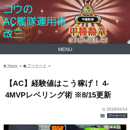
MENU
Home
»
アーケード
»
home
folder
【AC】経験値はこう稼げ！ 4-
4MVPレベリング術 ※8/15更新
2018/02/14
time
folder
アーケード