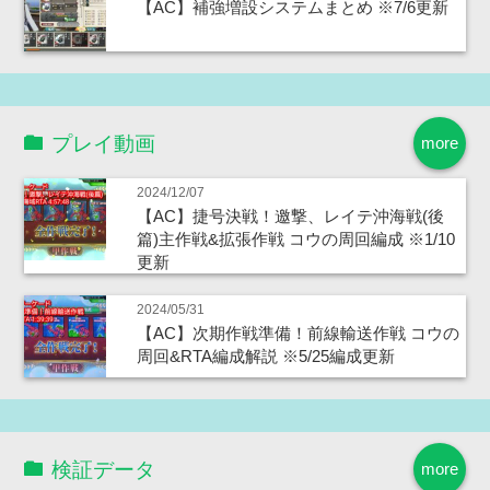
【AC】補強増設システムまとめ ※7/6更新
プレイ動画
more
2024/12/07
【AC】捷号決戦！邀撃、レイテ沖海戦(後
篇)主作戦&拡張作戦 コウの周回編成 ※1/10
更新
2024/05/31
【AC】次期作戦準備！前線輸送作戦 コウの
周回&RTA編成解説 ※5/25編成更新
検証データ
more