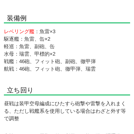
装備例
レベリング艦
：魚雷×3
駆逐艦：魚雷、缶×2
軽巡：魚雷、副砲、缶
水母：瑞雲、甲標的×2
戦艦：46砲、フィット砲、副砲、徹甲弾
航戦：46砲、フィット砲、徹甲弾、瑞雲
立ち回り
昼戦は装甲空母編成にひたすら砲撃や雷撃を入れまく
る、ただし戦艦系を使用している場合はわざと外す等
で調整