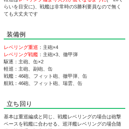
らいを目安に)、戦艦は非常時のS勝利要員なので無く
ても大丈夫です
装備例
レベリング重巡
：主砲×4
レベリング戦艦
：主砲×3、徹甲弾
駆逐：主砲、缶×2
軽巡：主砲、副砲、缶
戦艦：46砲、フィット砲、徹甲弾、缶
航戦：46砲、フィット砲、瑞雲、缶
立ち回り
基本は重巡編成と同じ、戦艦レベリングの場合は砲撃
ペースを戦艦に合わせる、巡洋艦レベリングの場合随