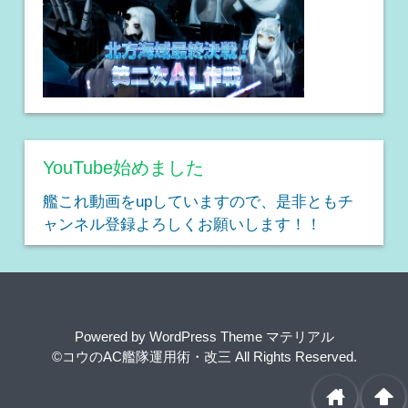
YouTube始めました
艦これ動画をupしていますので、是非ともチ
ャンネル登録よろしくお願いします！！
Powered by
WordPress Theme マテリアル
©コウのAC艦隊運用術・改三
All Rights Reserved.
home
arrowup