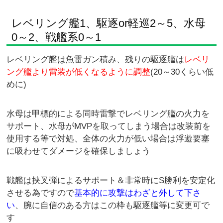
レベリング艦1、駆逐or軽巡2～5、水母
0～2、戦艦系0～1
レベリング艦は魚雷ガン積み、残りの駆逐艦は
レベリ
ング艦より雷装が低くなるように調整
(20～30くらい低
めに)
水母は甲標的による同時雷撃でレベリング艦の火力を
サポート、水母がMVPを取ってしまう場合は改装前を
使用する等で対処、全体の火力が低い場合は浮遊要塞
に吸わせてダメージを確保しましょう
戦艦は挟叉弾によるサポート＆非常時にS勝利を安定化
させる為ですので
基本的に攻撃はわざと外して下さ
い
、腕に自信のある方はこの枠も駆逐艦等に変更可で
す