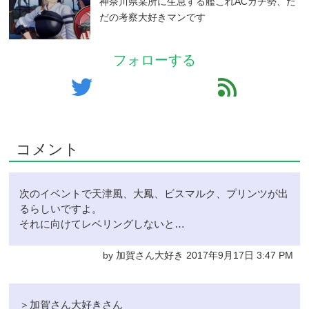
神奈川県某所に生息する艦これACガチ勢、た
だの考察大好きマンです
フォローする
twitter
feed
コメント
次のイベントで天津風、大鳳、ビスマルク、プリンツが出
るらしいですよ。
それに向けてレベリングしないと…
by 加賀さん大好き 2017年9月17日 3:47 PM
＞加賀さん大好きさん