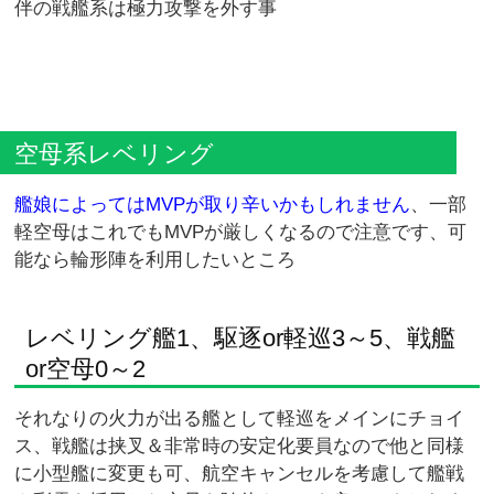
伴の戦艦系は極力攻撃を外す事
空母系レベリング
艦娘によってはMVPが取り辛いかもしれません
、一部
軽空母はこれでもMVPが厳しくなるので注意です、可
能なら輪形陣を利用したいところ
レベリング艦1、駆逐or軽巡3～5、戦艦
or空母0～2
それなりの火力が出る艦として軽巡をメインにチョイ
ス、戦艦は挟叉＆非常時の安定化要員なので他と同様
に小型艦に変更も可、航空キャンセルを考慮して艦戦