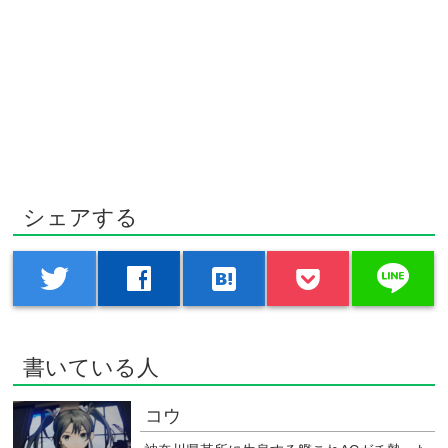
シェアする
line
twitter
facebook
hatenabookmark
書いている人
コウ