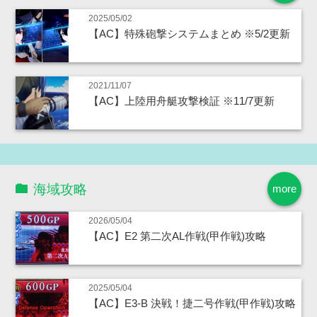
2025/05/02
【AC】特殊砲撃システムまとめ ※5/2更新
2021/11/07
【AC】上陸用舟艇攻撃検証 ※11/7更新
海域攻略
more
2026/05/04
【AC】E2 第二次AL作戦(甲作戦)攻略
2025/05/04
【AC】E3-B 決戦！捷二号作戦(甲作戦)攻略