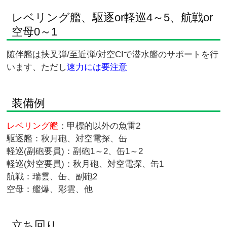
レベリング艦、駆逐or軽巡4～5、航戦or
空母0～1
随伴艦は挟叉弾/至近弾/対空CIで潜水艦のサポートを行
います、ただし
速力には要注意
装備例
レベリング艦
：甲標的以外の魚雷2
駆逐艦：秋月砲、対空電探、缶
軽巡(副砲要員)：副砲1～2、缶1～2
軽巡(対空要員)：秋月砲、対空電探、缶1
航戦：瑞雲、缶、副砲2
空母：艦爆、彩雲、他
立ち回り