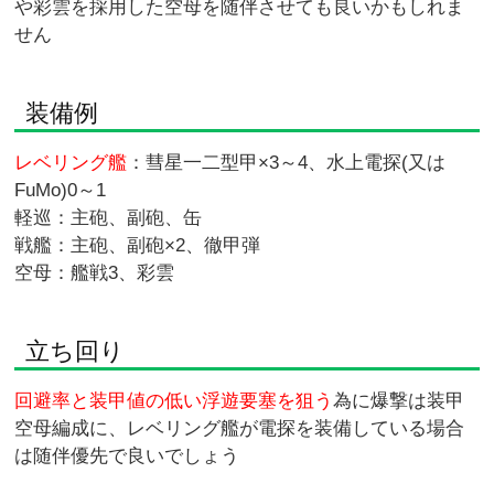
や彩雲を採用した空母を随伴させても良いかもしれま
せん
装備例
レベリング艦
：彗星一二型甲×3～4、水上電探(又は
FuMo)0～1
軽巡：主砲、副砲、缶
戦艦：主砲、副砲×2、徹甲弾
空母：艦戦3、彩雲
立ち回り
回避率と装甲値の低い浮遊要塞を狙う
為に爆撃は装甲
空母編成に、レベリング艦が電探を装備している場合
は随伴優先で良いでしょう