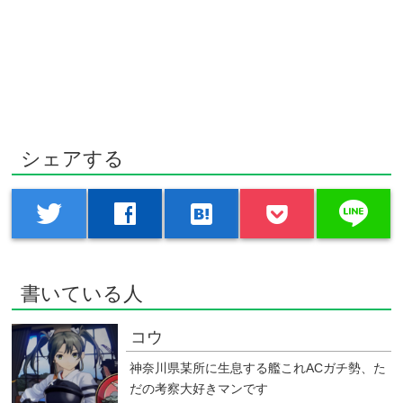
シェアする
line
twitter
facebook
hatenabookmark
書いている人
コウ
神奈川県某所に生息する艦これACガチ勢、た
だの考察大好きマンです