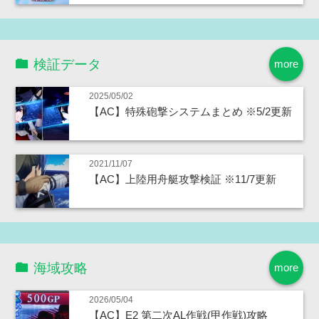
検証データ
more
2025/05/02
【AC】特殊砲撃システムまとめ ※5/2更新
2021/11/07
【AC】上陸用舟艇攻撃検証 ※11/7更新
海域攻略
more
2026/05/04
【AC】E2 第二次AL作戦(甲作戦)攻略