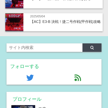
2025/05/04
【AC】E3-B 決戦！捷二号作戦(甲作戦)攻略
フォローする
twitter
feed
プロフィール