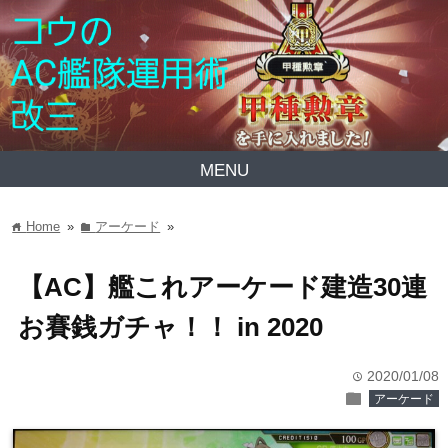
MENU
Home
»
アーケード
»
home
folder
【AC】艦これアーケード建造30連
お賽銭ガチャ！！ in 2020
2020/01/08
time
folder
アーケード