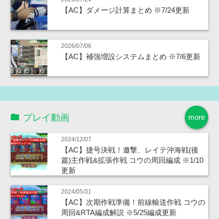
【AC】ダメージ計算まとめ ※7/24更新
2026/07/06
【AC】補強増設システムまとめ ※7/6更新
プレイ動画
more
2024/12/07
【AC】捷号決戦！邀撃、レイテ沖海戦(後
篇)主作戦&拡張作戦 コウの周回編成 ※1/10
更新
2024/05/31
【AC】次期作戦準備！前線輸送作戦 コウの
周回&RTA編成解説 ※5/25編成更新