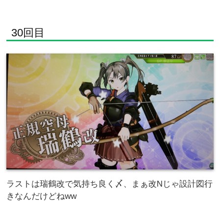
30回目
ラストは瑞鶴改で気持ち良く〆、まぁ改Nじゃ設計図行
きなんだけどねww