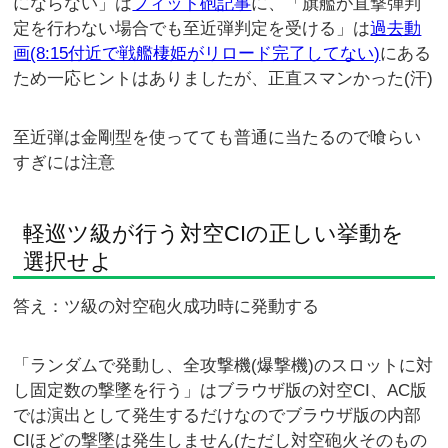
にならない」は
フィット砲記事
に、「旗艦が直撃弾判
定を行わない場合でも至近弾判定を受ける」は
過去動
画(8:15付近で戦艦棲姫がリロード完了してない)
にある
ため一応ヒントはありましたが、正直スマンかった(汗)
至近弾は金剛型を使ってても普通に当たるので喰らい
すぎには注意
軽巡ツ級が行う対空CIの正しい挙動を
選択せよ
答え：ツ級の対空砲火成功時に発動する
「ランダムで発動し、全攻撃機(爆撃機)のスロットに対
し固定数の撃墜を行う」はブラウザ版の対空CI、AC版
では演出として発生するだけなのでブラウザ版の内部
CIほどの撃墜は発生しません(ただし対空砲火そのもの