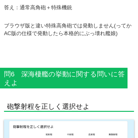
答え：通常高角砲＋特殊機銃
ブラウザ版と違い特殊高角砲では発動しません(ってか
AC版の仕様で発動したら本格的にぶっ壊れ艦娘)
問6 深海棲艦の挙動に関する問いに答
えよ
砲撃射程を正しく選択せよ