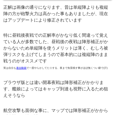
正解は画像の通りになります、昔は単縦陣よりも複縦
陣の方が砲撃火力は高かった事もありましたが、現在
はアップデートにより修正されています
特に昼戦後夜戦での正解率がかなり低く間違って覚え
ている人が多数でした、昼戦後の夜戦は陣形補正がか
からないため単縦陣を使うメリットは薄く、むしろ被
弾リスクを上げてしまうので基本的には複縦陣のまま
戦うのがオススメです
実は自分も
過去動画
で一度やらかしてたりする、夜まで魚雷残す事がほぼ無くつい癖で(汗)
ブラウザ版とは違い開幕夜戦は陣形補正がかかりま
す、艦娘によってはキャップ到達も視野に入るため狙
えそうなら
航空攻撃も面倒な事に、マップでは陣形補正がかから