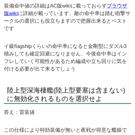
装備命中値の詳細はAC版wikiに載っておらず
ブラウザ
版wiki
に詳細が載っています、敵の命中率は踏む砲撃サ
ークルの選択にも役立ちますので把握出来るとベスト
です
イ級flagshipくらいの命中率になると金剛型にダズル3
積みしても確定回避になりません、今後命中率はイン
フレしていく可能性があるため編成や立ち回りに気を
付ける必要が出て来るでしょう
陸上型深海棲艦(陸上型要塞は含まない)
に無効化されるものを選択せよ
答え：雷装値
この仕様により特効装備が無いと夜戦が得意な艦娘で