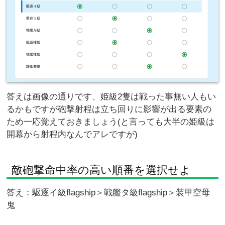
答えは画像の通りです、姫級2隻は戦った事無い人もい
るかもですが砲撃射程は立ち回りに影響が出る要素の
ため一応覚えておきましょう(と言っても大半の姫級は
開幕から射程内なんでアレですが)
敵砲撃命中率の高い順番を選択せよ
答え：駆逐イ級flagship＞戦艦タ級flagship＞装甲空母
鬼