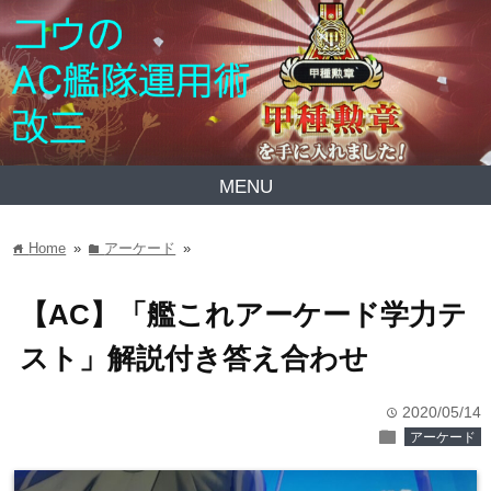
MENU
Home
»
アーケード
»
home
folder
【AC】「艦これアーケード学力テ
スト」解説付き答え合わせ
2020/05/14
time
folder
アーケード