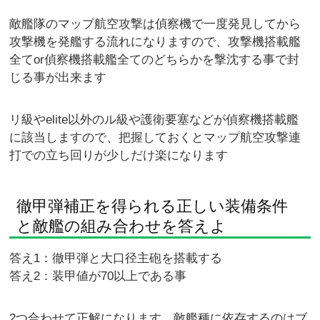
敵艦隊のマップ航空攻撃は偵察機で一度発見してから
攻撃機を発艦する流れになりますので、攻撃機搭載艦
全てor偵察機搭載艦全てのどちらかを撃沈する事で封
じる事が出来ます
リ級やelite以外のル級や護衛要塞などが偵察機搭載艦
に該当しますので、把握しておくとマップ航空攻撃連
打での立ち回りが少しだけ楽になります
徹甲弾補正を得られる正しい装備条件
と敵艦の組み合わせを答えよ
答え1：徹甲弾と大口径主砲を搭載する
答え2：装甲値が70以上である事
2つ合わせて正解になります、敵艦種に依存するのはブ