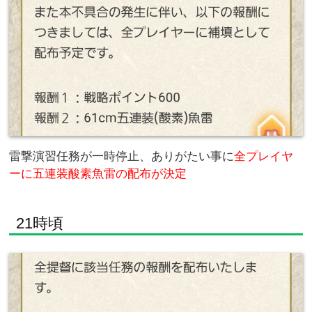
雷撃演習任務が一時停止、ありがたい事に
全プレイヤ
ーに五連装酸素魚雷の配布が決定
21時頃