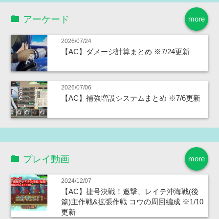
アーケード
more
2026/07/24
【AC】ダメージ計算まとめ ※7/24更新
2026/07/06
【AC】補強増設システムまとめ ※7/6更新
プレイ動画
more
2024/12/07
【AC】捷号決戦！邀撃、レイテ沖海戦(後
篇)主作戦&拡張作戦 コウの周回編成 ※1/10
更新