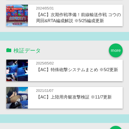
2024/05/31
【AC】次期作戦準備！前線輸送作戦 コウの
周回&RTA編成解説 ※5/25編成更新
検証データ
more
2025/05/02
【AC】特殊砲撃システムまとめ ※5/2更新
2021/11/07
【AC】上陸用舟艇攻撃検証 ※11/7更新