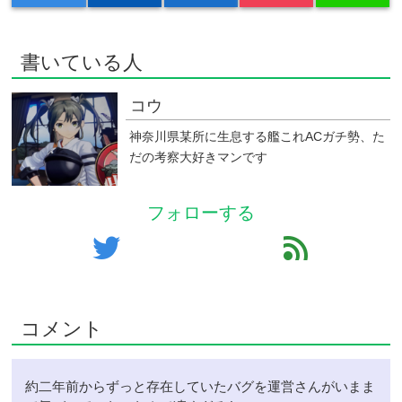
書いている人
コウ
神奈川県某所に生息する艦これACガチ勢、た
だの考察大好きマンです
フォローする
twitter
feed
コメント
約二年前からずっと存在していたバグを運営さんがいまま