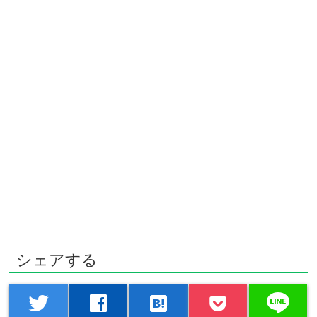
シェアする
line
twitter
facebook
hatenabookmark