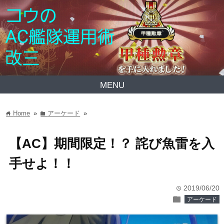
MENU
Home
»
アーケード
»
home
folder
【AC】期間限定！？ 詫び魚雷を入
手せよ！！
2019/06/20
time
folder
アーケード