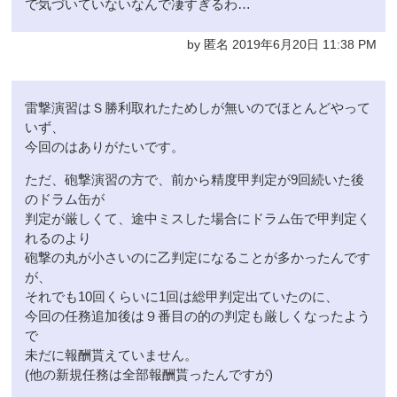
で気づいていないなんで凄すぎるわ…
by 匿名 2019年6月20日 11:38 PM
雷撃演習はＳ勝利取れたためしが無いのでほとんどやって
いず、
今回のはありがたいです。
ただ、砲撃演習の方で、前から精度甲判定が9回続いた後
のドラム缶が
判定が厳しくて、途中ミスした場合にドラム缶で甲判定く
れるのより
砲撃の丸が小さいのに乙判定になることが多かったんです
が、
それでも10回くらいに1回は総甲判定出ていたのに、
今回の任務追加後は９番目の的の判定も厳しくなったよう
で
未だに報酬貰えていません。
(他の新規任務は全部報酬貰ったんですが)