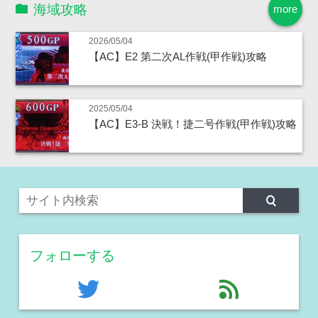
海域攻略
more
2026/05/04
【AC】E2 第二次AL作戦(甲作戦)攻略
2025/05/04
【AC】E3-B 決戦！捷二号作戦(甲作戦)攻略
フォローする
twitter
feed