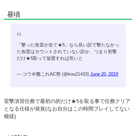
昼頃
「撃った魚雷が全て★5」なら良い訳で撃たなかっ
た魚雷はカウントされていない訳か、つまり初撃
だけ★5取って放置すれば良いと
— コウ＠艦これAC勢 (@kou21433)
June 20, 2019
雷撃演習任務で最初の的だけ★5を取る事で任務クリア
となる仕様が発覚(なお自分はこの時間プレイしてない
模様)