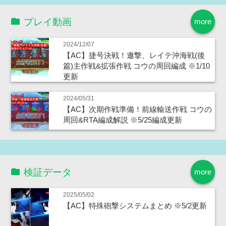
プレイ動画
more
2024/12/07
【AC】捷号決戦！邀撃、レイテ沖海戦(後
篇)主作戦&拡張作戦 コウの周回編成 ※1/10
更新
2024/05/31
【AC】次期作戦準備！前線輸送作戦 コウの
周回&RTA編成解説 ※5/25編成更新
検証データ
more
2025/05/02
【AC】特殊砲撃システムまとめ ※5/2更新