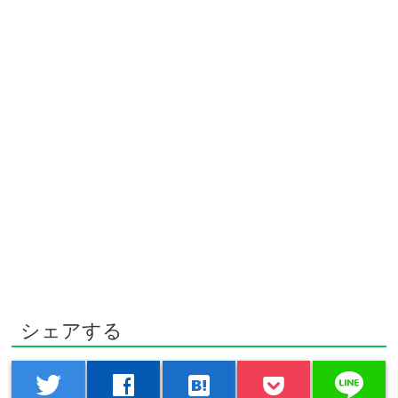
シェアする
line
twitter
facebook
hatenabookmark