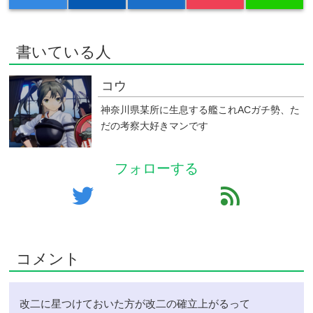
書いている人
コウ
神奈川県某所に生息する艦これACガチ勢、た
だの考察大好きマンです
フォローする
twitter
feed
コメント
改二に星つけておいた方が改二の確立上がるって