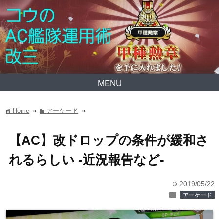
MENU
Home
»
アーケード
»
home
folder
【AC】改ドロップの条件が緩和さ
れるらしい -近況報告など-
2019/05/22
time
folder
アーケード