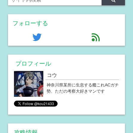
フォローする
twitter
feed
プロフィール
コウ
神奈川県某所に生息する艦これACガチ
勢、ただの考察大好きマンです
攻略情報