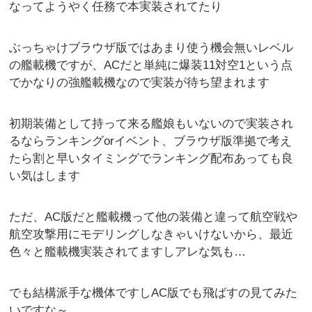
なってようやく任務で本実装されてたり
ぶっちゃけブラウザ版ではあまり使う機会無いレベル
の艦載機ですが、ACだと単純に爆装11対空1という点
でかなりの強艦載機なので実装が待ち望まれます
初期装備として持って来る艦娘もいないので実装され
るならランキングorイベント、ブラウザ版準拠で考え
たら割と早いタイミングでランキング配布あっても良
い気はします
ただ、AC版だと艦載機って他の装備と違って航空戦や
航空攻撃用にモデリングしなきゃいけないから、最近
色々と艦載機実装されてますしアレな気も…
でも結構派手な機体ですしAC版でも飛ばすの見てみた
いですな～