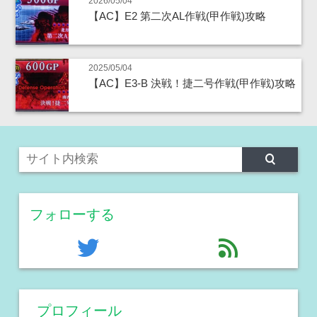
2026/05/04
【AC】E2 第二次AL作戦(甲作戦)攻略
2025/05/04
【AC】E3-B 決戦！捷二号作戦(甲作戦)攻略
フォローする
twitter
feed
プロフィール