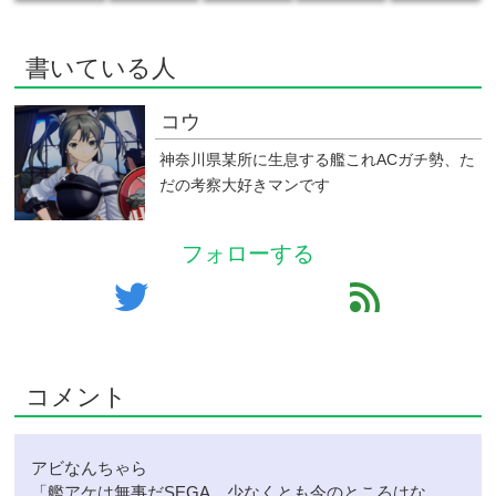
書いている人
コウ
神奈川県某所に生息する艦これACガチ勢、た
だの考察大好きマンです
フォローする
twitter
feed
コメント
アビなんちゃら
「艦アケは無事だSEGA、少なくとも今のところはな。