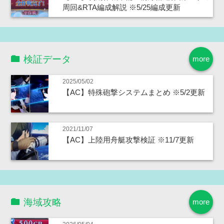
周回&RTA編成解説 ※5/25編成更新
検証データ
more
2025/05/02
【AC】特殊砲撃システムまとめ ※5/2更新
2021/11/07
【AC】上陸用舟艇攻撃検証 ※11/7更新
海域攻略
more