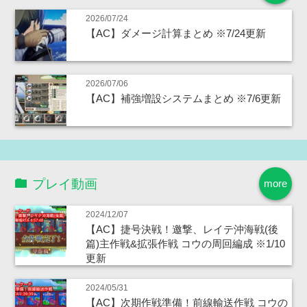
2026/07/24
【AC】ダメージ計算まとめ ※7/24更新
2026/07/06
【AC】補強増設システムまとめ ※7/6更新
プレイ動画
more
2024/12/07
【AC】捷号決戦！邀撃、レイテ沖海戦(後
篇)主作戦&拡張作戦 コウの周回編成 ※1/10
更新
2024/05/31
【AC】次期作戦準備！前線輸送作戦 コウの