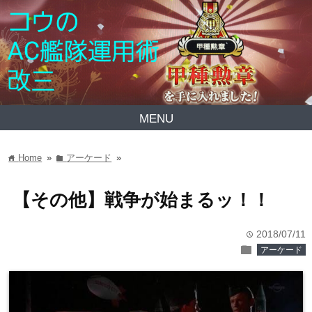
MENU
Home
»
アーケード
»
home
folder
【その他】戦争が始まるッ！！
2018/07/11
time
folder
アーケード