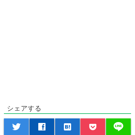
シェアする
line
twitter
facebook
hatenabookmark